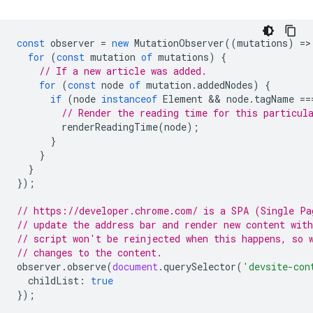
const
observer
=
new
MutationObserver
((
mutations
)
=
>
for
(
const
mutation
of
mutations
)
{
// If a new article was added.
for
(
const
node
of
mutation
.
addedNodes
)
{
if
(
node
instanceof
Element
 && 
node
.
tagName
==
// Render the reading time for this particul
renderReadingTime
(
node
);
}
}
}
});
// https://developer.chrome.com/ is a SPA (Single Pa
// update the address bar and render new content wit
// script won't be reinjected when this happens, so 
// changes to the content.
observer
.
observe
(
document
.
querySelector
(
'devsite-con
childList
:
true
});