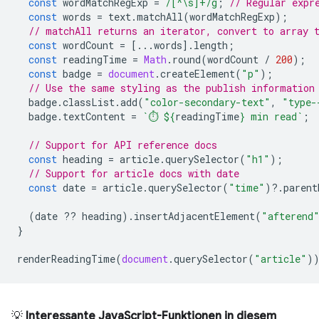
const
wordMatchRegExp
=
/[^\s]+/g
;
// Regular expr
const
words
=
text
.
matchAll
(
wordMatchRegExp
);
// matchAll returns an iterator, convert to array 
const
wordCount
=
[...
words
].
length
;
const
readingTime
=
Math
.
round
(
wordCount
/
200
);
const
badge
=
document
.
createElement
(
"p"
);
// Use the same styling as the publish information
badge
.
classList
.
add
(
"color-secondary-text"
,
"type-
badge
.
textContent
=
`⏱️ 
${
readingTime
}
 min read`
;
// Support for API reference docs
const
heading
=
article
.
querySelector
(
"h1"
);
// Support for article docs with date
const
date
=
article
.
querySelector
(
"time"
)
?
.
parent
(
date
??
heading
).
insertAdjacentElement
(
"afterend
}
renderReadingTime
(
document
.
querySelector
(
"article"
)
💡
Interessante JavaScript-Funktionen in diesem