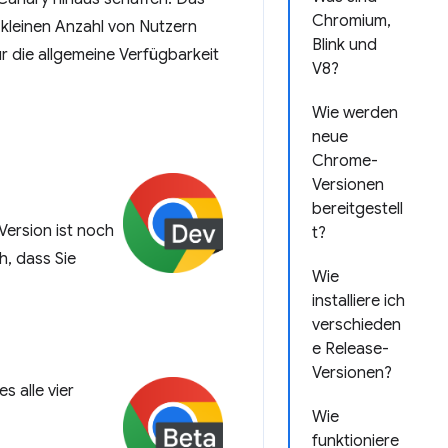
Chromium,
r kleinen Anzahl von Nutzern
Blink und
r die allgemeine Verfügbarkeit
V8?
Wie werden
neue
Chrome-
Versionen
bereitgestell
ersion ist noch
t?
h, dass Sie
Wie
installiere ich
verschieden
e Release-
Versionen?
s alle vier
Wie
funktioniere