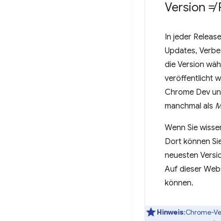
Version ≠ 
In jeder Releas
Updates, Verbe
die Version wä
veröffentlicht 
Chrome Dev un
manchmal als
M
Wenn Sie wisse
Dort können Sie
neuesten Versi
Auf dieser Web
können.
Hinweis
:Chrome-Ver