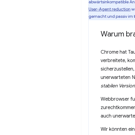
abwärtsinkompatible Änd
User-Agent reduction
we
gemacht und passiv im
Warum bra
Chrome hat Taus
verbreitete, k
sicherzustelle
unerwarteten N
stabilen Version
Webbrowser funk
zurechtkommen, 
auch unerwart
Wir könnten ei