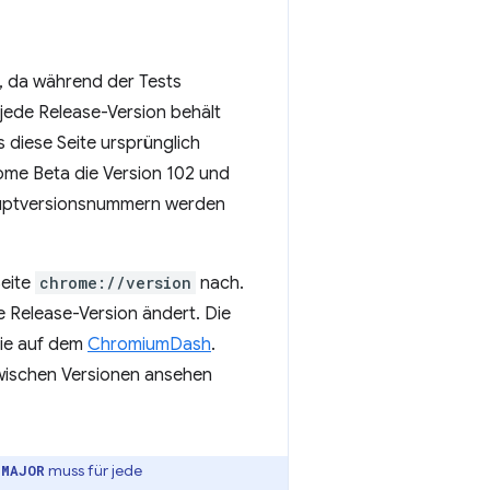
t, da während der Tests
ede Release-Version behält
ls diese Seite ursprünglich
rome Beta die Version 102 und
auptversionsnummern werden
Seite
chrome://version
nach.
de Release-Version ändert. Die
Sie auf dem
ChromiumDash
.
zwischen Versionen ansehen
.
muss für jede
MAJOR