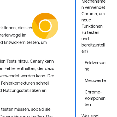
Mechanisme
n verwendet
Chrome, um
neue
Funktionen
ktionen, die sich
zu testen
narienvogel im
und
 Entwicklern testen, um
bereitzustell
en?
en Tests hinzu. Canary kann
Feldversuc
en Fehler enthalten, der dazu
he
t verwendet werden kann. Der
Messwerte
 Fehlerkorrekturen schnell
d Nutzungsstatistiken an
Chrome-
Komponen
ten
n testen müssen, sobald sie
Was sind
Canary hinaus schaffen. Das