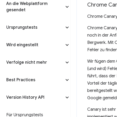
An die Webplattform
Chrome Can
gesendet
Chrome Canary w
Ursprungstests
Chrome Canary i
noch in der Anf
Bergwerk. Mit 
Wird eingestellt
Fehler zu finde
Wir fügen dem 
Verfolge nicht mehr
(und wird) Fehl
führt, dass de
Best Practices
Vorteil der täg
bereitgestellt
Version History API
Google gemeldet
Canary ist sehr
Für Ursprungstests
implementiert w