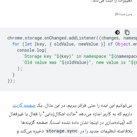
تغییرات را ثبت می‌کند:
پس‌زمینه.js:
chrome
.
storage
.
onChanged
.
addListener
((
changes
,
names
for
(
let
[
key
,
{
oldValue
,
newValue
}]
of
Object
.
e
console
.
log
(
`Storage key "
${
key
}
" in namespace "
${
namespac
`Old value was "
${
oldValue
}
", new value is "
${
);
}
});
می‌توانیم این ایده را حتی فراتر ببریم. در این مثال، یک
صفحه گزینه
داریم که به کاربر اجازه می‌دهد "حالت اشکال‌زدایی" را فعال یا غیرفعال
کند (پیاده‌سازی در اینجا نشان داده نشده است). صفحه گزینه‌ها
بلافاصله تنظیمات جدید را در
storage.sync
ذخیره می‌کند و