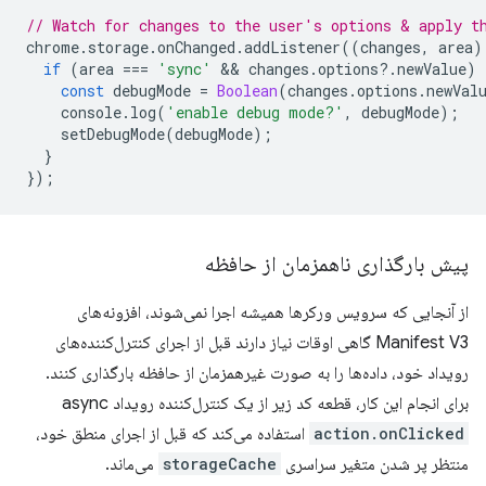
// Watch for changes to the user's options & apply t
chrome
.
storage
.
onChanged
.
addListener
((
changes
,
area
)
if
(
area
===
'sync'
 && 
changes
.
options
?
.
newValue
)
const
debugMode
=
Boolean
(
changes
.
options
.
newVal
console
.
log
(
'enable debug mode?'
,
debugMode
);
setDebugMode
(
debugMode
);
}
});
پیش بارگذاری ناهمزمان از حافظه
از آنجایی که سرویس ورکرها همیشه اجرا نمی‌شوند، افزونه‌های
Manifest V3 گاهی اوقات نیاز دارند قبل از اجرای کنترل‌کننده‌های
رویداد خود، داده‌ها را به صورت غیرهمزمان از حافظه بارگذاری کنند.
برای انجام این کار، قطعه کد زیر از یک کنترل‌کننده رویداد async
action.onClicked
استفاده می‌کند که قبل از اجرای منطق خود،
منتظر پر شدن متغیر سراسری
storageCache
می‌ماند.