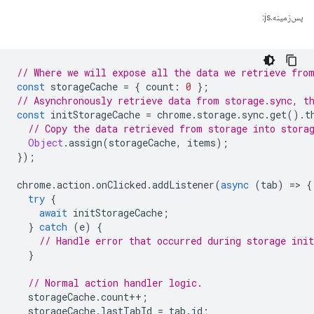
پس‌زمینه.js:
// Where we will expose all the data we retrieve fro
const
storageCache
=
{
count
:
0
};
// Asynchronously retrieve data from storage.sync, t
const
initStorageCache
=
chrome
.
storage
.
sync
.
get
().
t
// Copy the data retrieved from storage into stora
Object
.
assign
(
storageCache
,
items
);
});
chrome
.
action
.
onClicked
.
addListener
(
async
(
tab
)
=
>
{
try
{
await
initStorageCache
;
}
catch
(
e
)
{
// Handle error that occurred during storage init
}
// Normal action handler logic.
storageCache
.
count
++
;
storageCache
.
lastTabId
=
tab
.
id
;