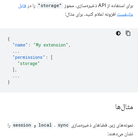
برای استفاده از API ذخیره‌سازی، مجوز
"storage"
را در
فایل
مانیفست
افزونه اعلام کنید. برای مثال:
{
"name"
:
"My extension"
,
...
"permissions"
:
[
"storage"
],
...
}
مثال‌ها
نمونه‌های زیر، فضاهای ذخیره‌سازی
sync
،
local
و
session
را
نشان می‌دهند: