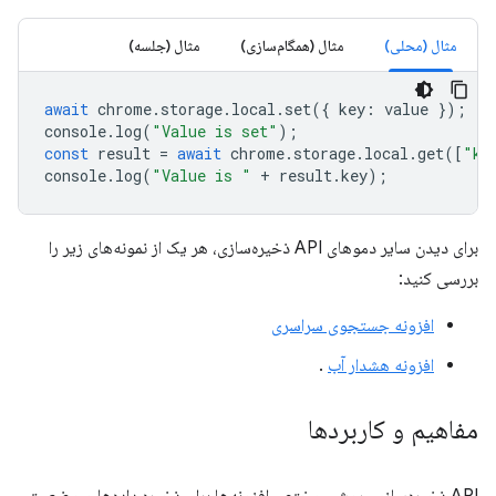
مثال (محلی)
مثال (همگام‌سازی)
مثال (جلسه)
await
chrome
.
storage
.
local
.
set
({
key
:
value
});
console
.
log
(
"Value is set"
);
const
result
=
await
chrome
.
storage
.
local
.
get
([
"ke
console
.
log
(
"Value is "
+
result
.
key
);
برای دیدن سایر دموهای API ذخیره‌سازی، هر یک از نمونه‌های زیر را
بررسی کنید:
افزونه جستجوی سراسری
افزونه هشدار آب
.
مفاهیم و کاربردها