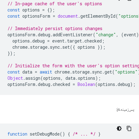
// In-page cache of the user's options
const
options
=
{};
const
optionsForm
=
document
.
getElementById
(
"options
// Immediately persist options changes
optionsForm
.
debug
.
addEventListener
(
"change"
,
(
event
)
options
.
debug
=
event
.
target
.
checked
;
chrome
.
storage
.
sync
.
set
({
options
});
});
// Initialize the form with the user's option settin
const
data
=
await
chrome
.
storage
.
sync
.
get
(
"options"
Object
.
assign
(
options
,
data
.
options
);
optionsForm
.
debug
.
checked
=
Boolean
(
options
.
debug
);
پس‌زمینه.js:
function
setDebugMode
()
{
/* ... */
}