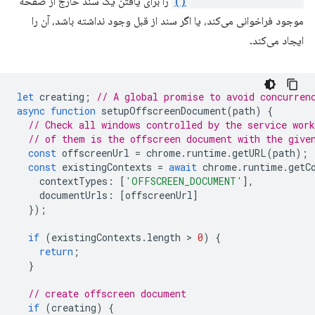
runtime.getContexts()
را برای یافتن یک سند خارج از صفحه
موجود فراخوانی می‌کند، یا اگر سند از قبل وجود نداشته باشد، آن را
ایجاد می‌کند.
let
creating
;
// A global promise to avoid concurren
async
function
setupOffscreenDocument
(
path
)
{
// Check all windows controlled by the service work
// of them is the offscreen document with the give
const
offscreenUrl
=
chrome
.
runtime
.
getURL
(
path
);
const
existingContexts
=
await
chrome
.
runtime
.
getC
contextTypes
:
[
'OFFSCREEN_DOCUMENT'
],
documentUrls
:
[
offscreenUrl
]
});
if
(
existingContexts
.
length
 > 
0
)
{
return
;
}
// create offscreen document
if
(
creating
)
{