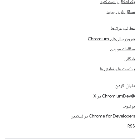
یک اشکال را ثبت کنید
مسائل باز را ببینید
مطالب مرتبط
به‌روزرسانی‌های Chromium
مطالعات موردی
بایگانی
پادکست ها و نمایش ها
دنبال کردن
@ChromiumDev در X
یوتیوب
Chrome for Developers در لینکدین
RSS