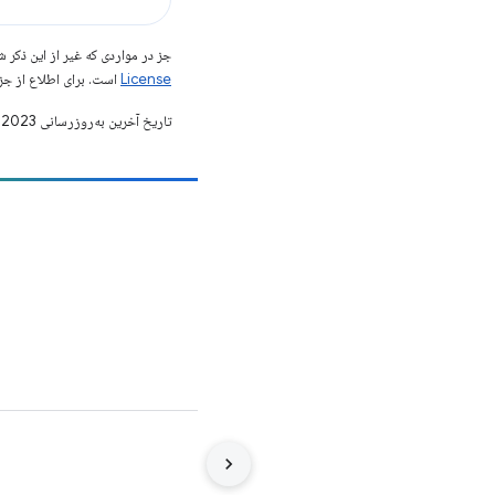
جز در مواردی که غیر از این ذک
License
است. برای اطلاع از جز
تاریخ آخرین به‌روزرسانی 2023-10-16 به‌وقت ساعت هماهنگ جهانی.
مشارکت
یک اشکال را ثبت کنید
مسائل باز را ببینید
شرایط
حریم خصوصی
Manage cookies