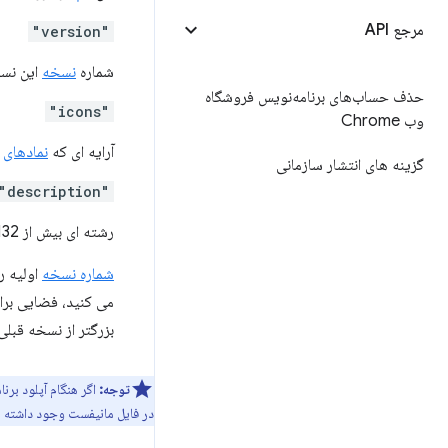
مرجع API
"version"
شماره
نسخه
این نسخ
حذف حساب‌های برنامه‌نویس فروشگاه
"icons"
وب Chrome
آرایه ای که
نمادهای
ب
گزینه های انتشار سازمانی
"description"
رشته ای بیش از 132 کاراکتر که برنامه افزودنی شما را
شماره نسخه
اولیه را در مان
بزرگتر از نسخه قبلی
توجه:
در فایل مانیفست وجود داشته با