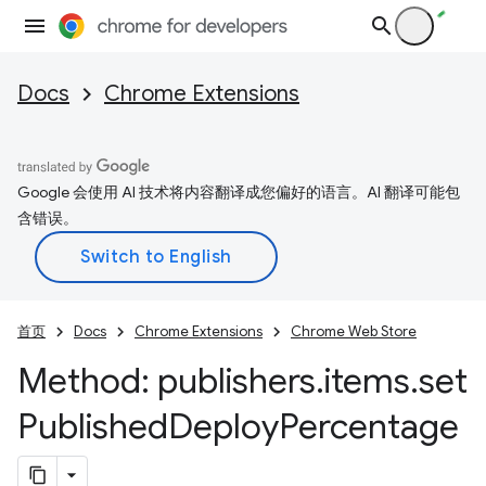
Docs
Chrome Extensions
Google 会使用 AI 技术将内容翻译成您偏好的语言。AI 翻译可能包
含错误。
首页
Docs
Chrome Extensions
Chrome Web Store
Method: publishers
.
items
.
set
Published
Deploy
Percentage