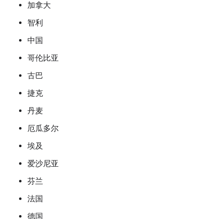
加拿大
智利
中国
哥伦比亚
古巴
捷克
丹麦
厄瓜多尔
埃及
爱沙尼亚
芬兰
法国
德国