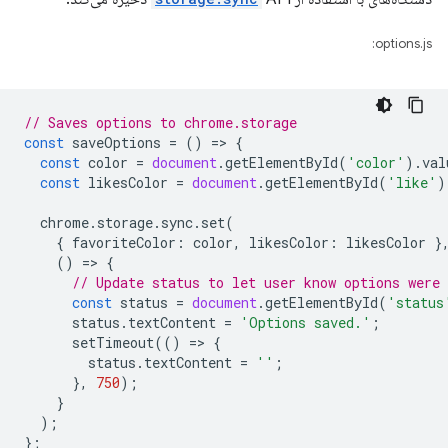
options.js:
// Saves options to chrome.storage
const
saveOptions
=
()
=
>
{
const
color
=
document
.
getElementById
(
'color'
).
val
const
likesColor
=
document
.
getElementById
(
'like'
)
chrome
.
storage
.
sync
.
set
(
{
favoriteColor
:
color
,
likesColor
:
likesColor
}
()
=
>
{
// Update status to let user know options were 
const
status
=
document
.
getElementById
(
'status
status
.
textContent
=
'Options saved.'
;
setTimeout
(()
=
>
{
status
.
textContent
=
''
;
},
750
);
}
);
};