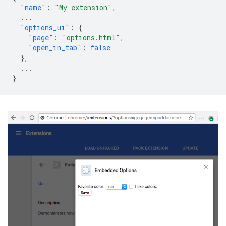
"name"
:
"My extension"
,
...
"options_ui"
:
{
"page"
:
"options.html"
,
"open_in_tab"
:
false
},
...
}