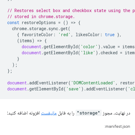
// Restores select box and checkbox state using the p
// stored in chrome.storage.
const
restoreOptions
=
()
=
>
{
chrome
.
storage
.
sync
.
get
(
{
favoriteColor
:
'red'
,
likesColor
:
true
},
(
items
)
=
>
{
document
.
getElementById
(
'color'
).
value
=
items
document
.
getElementById
(
'like'
).
checked
=
item
}
);
};
document
.
addEventListener
(
'DOMContentLoaded'
,
restor
document
.
getElementById
(
'save'
).
addEventListener
(
'c
در نهایت، مجوز
"storage"
را به فایل
مانیفست
افزونه اضافه کنید:
manifest.json: