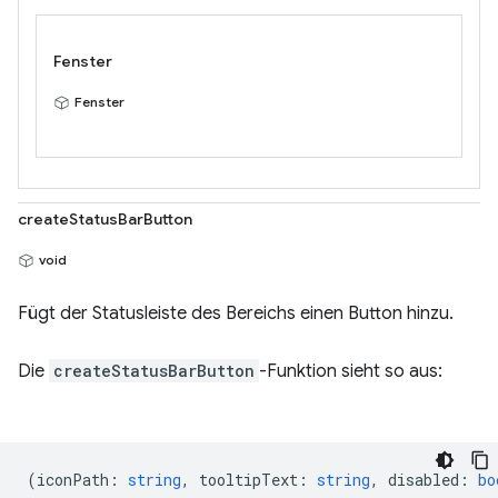
Fenster
Fenster
createStatusBarButton
void
Fügt der Statusleiste des Bereichs einen Button hinzu.
Die
createStatusBarButton
-Funktion sieht so aus:
(
iconPath
:
string
,
tooltipText
:
string
,
disabled
:
bo