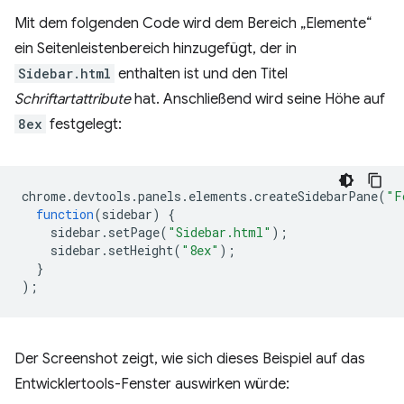
Mit dem folgenden Code wird dem Bereich „Elemente“
ein Seitenleistenbereich hinzugefügt, der in
Sidebar.html
enthalten ist und den Titel
Schriftartattribute
hat. Anschließend wird seine Höhe auf
8ex
festgelegt:
chrome
.
devtools
.
panels
.
elements
.
createSidebarPane
(
"F
function
(
sidebar
)
{
sidebar
.
setPage
(
"Sidebar.html"
);
sidebar
.
setHeight
(
"8ex"
);
}
);
Der Screenshot zeigt, wie sich dieses Beispiel auf das
Entwicklertools-Fenster auswirken würde: