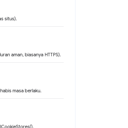
s situs).
aluran aman, biasanya HTTPS).
 habis masa berlaku.
lCookieStores().