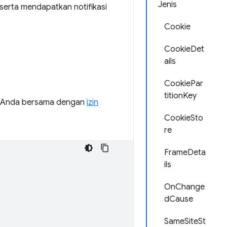
Jenis
erta mendapatkan notifikasi
Cookie
CookieDet
ails
CookiePar
titionKey
 Anda bersama dengan
izin
CookieSto
re
FrameDeta
ils
OnChange
dCause
SameSiteSt