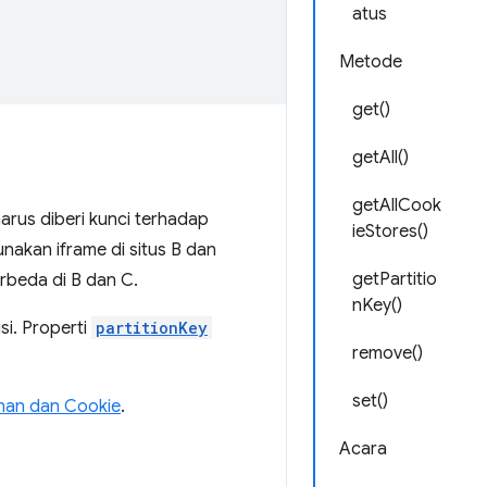
atus
Metode
get()
getAll()
getAllCook
rus diberi kunci terhadap
ieStores()
unakan iframe di situs B dan
getPartitio
erbeda di B dan C.
nKey()
si. Properti
partitionKey
remove()
set()
nan dan Cookie
.
Acara