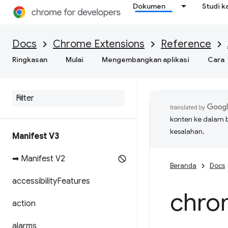
Dokumen
Studi k
Docs
Chrome Extensions
Reference
Ringkasan
Mulai
Mengembangkan aplikasi
Cara
konten ke dalam 
kesalahan.
Manifest V3
➡ Manifest V2
Beranda
Docs
accessibility
Features
chro
action
alarms