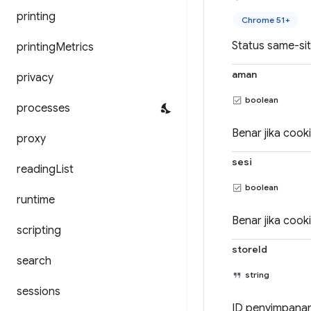
printing
Chrome 51+
Status same-sit
printing
Metrics
aman
privacy
boolean
processes
Benar jika cook
proxy
sesi
reading
List
boolean
runtime
Benar jika cook
scripting
storeId
search
string
sessions
ID penyimpanan 