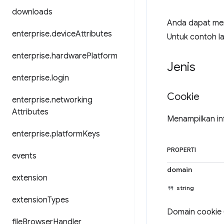
downloads
Anda dapat men
enterprise
.
device
Attributes
Untuk contoh la
enterprise
.
hardware
Platform
Jenis
enterprise
.
login
Cookie
enterprise
.
networking
Attributes
Menampilkan in
enterprise
.
platform
Keys
PROPERTI
events
domain
extension
string
extension
Types
Domain cookie 
file
Browser
Handler