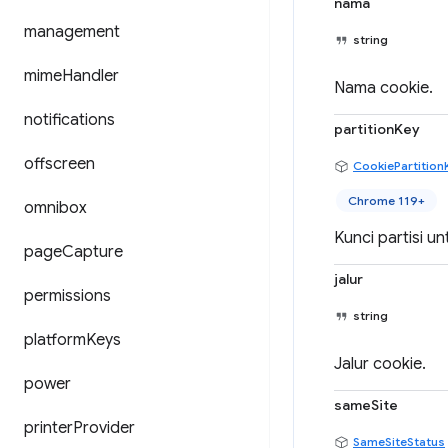
nama
management
string
mime
Handler
Nama cookie.
notifications
partitionKey
offscreen
CookiePartition
Chrome 119+
omnibox
Kunci partisi 
page
Capture
jalur
permissions
string
platform
Keys
Jalur cookie.
power
sameSite
printer
Provider
SameSiteStatus