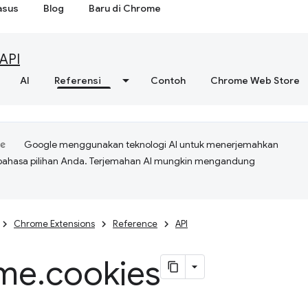
asus
Blog
Baru di Chrome
API
AI
Referensi
Contoh
Chrome Web Store
Google menggunakan teknologi AI untuk menerjemahkan
bahasa pilihan Anda. Terjemahan AI mungkin mengandung
Chrome Extensions
Reference
API
me
.
cookies