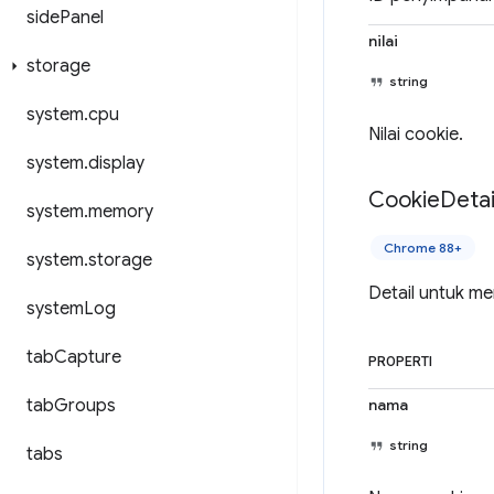
side
Panel
nilai
storage
string
system
.
cpu
Nilai cookie.
system
.
display
Cookie
Detai
system
.
memory
Chrome 88+
system
.
storage
Detail untuk me
system
Log
tab
Capture
PROPERTI
tab
Groups
nama
string
tabs