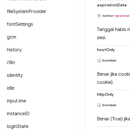
expirationDate
file
System
Provider
nomor
opsional
font
Settings
Tanggal habis m
gcm
sesi.
history
hostOnly
boolean
i18n
Benar jika cook
identity
cookie).
idle
httpOnly
input
.
ime
boolean
instance
ID
Benar (True) jik
login
State