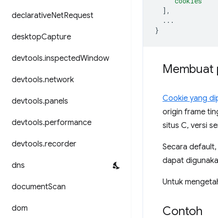
"cookies"
],
declarative
Net
Request
...
}
desktop
Capture
devtools
.
inspected
Window
Membuat p
devtools
.
network
Cookie yang dip
devtools
.
panels
origin frame ti
devtools
.
performance
situs C, versi s
devtools
.
recorder
Secara default,
dapat digunakan
dns
Untuk mengetahu
document
Scan
dom
Contoh