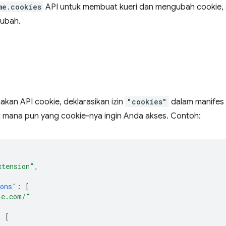
me.cookies
API untuk membuat kueri dan mengubah cookie, s
rubah.
kan API cookie, deklarasikan izin
"cookies"
dalam manifes
 mana pun yang cookie-nya ingin Anda akses. Contoh:
xtension"
,
ions"
:
[
le.com/"
:
[