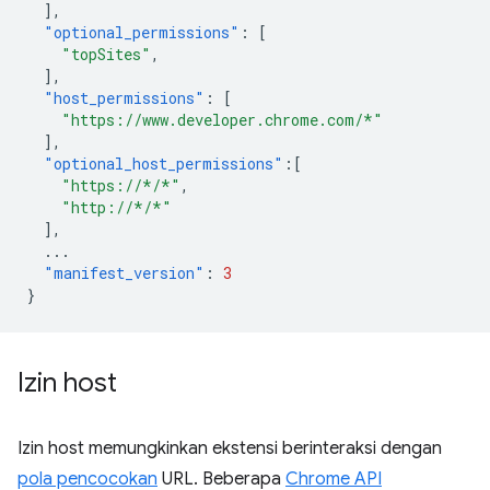
],
"optional_permissions"
:
[
"topSites"
,
],
"host_permissions"
:
[
"https://www.developer.chrome.com/*"
],
"optional_host_permissions"
:[
"https://*/*"
,
"http://*/*"
],
...
"manifest_version"
:
3
}
Izin host
Izin host memungkinkan ekstensi berinteraksi dengan
pola pencocokan
URL. Beberapa
Chrome API