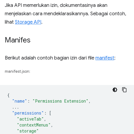
Jika API memerlukan izin, dokumentasinya akan
menjelaskan cara mendeklarasikannya. Sebagai contoh,
lihat
Storage API
.
Manifes
Berikut adalah contoh bagian izin dari file
manifest
:
manifest.json:
{
"name"
:
"Permissions Extension"
,
...
"permissions"
:
[
"activeTab"
,
"contextMenus"
,
"storage"