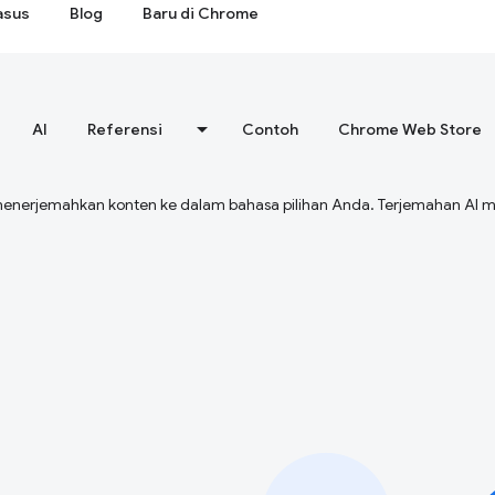
asus
Blog
Baru di Chrome
AI
Referensi
Contoh
Chrome Web Store
menerjemahkan konten ke dalam bahasa pilihan Anda. Terjemahan A