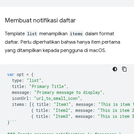
Membuat notifikasi daftar
Template
list
menampilkan
items
dalam format
daftar. Perlu diperhatikan bahwa hanya item pertama
yang ditampilkan kepada pengguna di macOS.
var
opt
=
{
type
:
"list"
,
title
:
"Primary Title"
,
message
:
"Primary message to display"
,
iconUrl
:
"url_to_small_icon"
,
items
:
[{
title
:
"Item1"
,
message
:
"This is item 
{
title
:
"Item2"
,
message
:
"This is item 
{
title
:
"Item3"
,
message
:
"This is item 
}
```