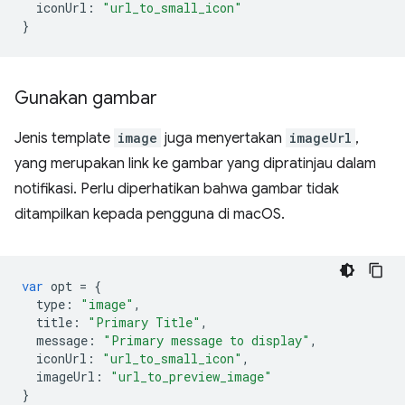
iconUrl
:
"url_to_small_icon"
}
Gunakan gambar
Jenis template
image
juga menyertakan
imageUrl
,
yang merupakan link ke gambar yang dipratinjau dalam
notifikasi. Perlu diperhatikan bahwa gambar tidak
ditampilkan kepada pengguna di macOS.
var
opt
=
{
type
:
"image"
,
title
:
"Primary Title"
,
message
:
"Primary message to display"
,
iconUrl
:
"url_to_small_icon"
,
imageUrl
:
"url_to_preview_image"
}