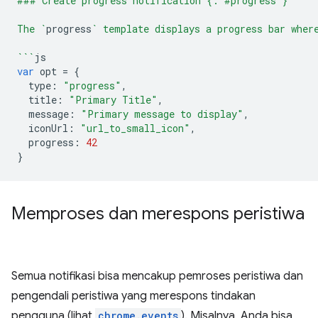
### Create progress notification {: #progress }
The `
progress
` template displays a progress bar wher
```
js
var
opt
=
{
type
:
"progress"
,
title
:
"Primary Title"
,
message
:
"Primary message to display"
,
iconUrl
:
"url_to_small_icon"
,
progress
:
42
}
Memproses dan merespons peristiwa
Semua notifikasi bisa mencakup pemroses peristiwa dan
pengendali peristiwa yang merespons tindakan
pengguna (lihat
chrome.events
). Misalnya, Anda bisa