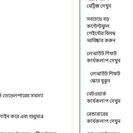
মেট্রিক্স দেখুন
সবচেয়ে বড়
কন্টেন্টফুল
পেইন্টের বিলম্ব
আবিষ্কার করুন
লেআউট শিফট
কার্যকলাপ দেখুন
লেআউট শিফট
স্কোর বুঝুন
নেটওয়ার্ক
ি ডেভেলপারের সমস্যা
কার্যকলাপ দেখুন
রেন্ডারারের
মলাইন করে এবং শুধুমাত্র
কার্যকলাপ দেখুন