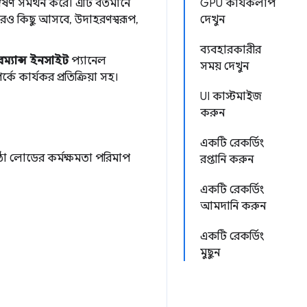
ষণ সমর্থন করে। এটি বর্তমানে
GPU কার্যকলাপ
রও কিছু আসবে, উদাহরণস্বরূপ,
দেখুন
ব্যবহারকারীর
ম্যান্স ইনসাইট
প্যানেল
সময় দেখুন
কে কার্যকর প্রতিক্রিয়া সহ।
UI কাস্টমাইজ
করুন
একটি রেকর্ডিং
্ঠা লোডের কর্মক্ষমতা পরিমাপ
রপ্তানি করুন
একটি রেকর্ডিং
আমদানি করুন
একটি রেকর্ডিং
মুছুন