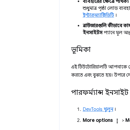
ব্যবহারের ক্ষেত্রে পার্থক
শুধুমাত্র পৃষ্ঠা লোড ব্
ইন্টারঅ্যাক্টিভিটি
।
ব্রাউজারগুলি কীভাবে কার্
ইনসাইটস
প্যানে মূল অন্
ভূমিকা
এই টিউটোরিয়ালটি আপনাকে শ
করতে এবং বুঝতে হয়। উপরে দে
পারফর্ম্যান্স ইনসাইট
DevTools খুলুন
।
More options
more_vert
>
M