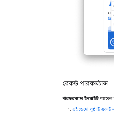
রেকর্ড পারফর্ম্যান্স
পারফরম্যান্স ইনসাইট
প্যানেল 
এই ডেমো পৃষ্ঠাটি একটি নত