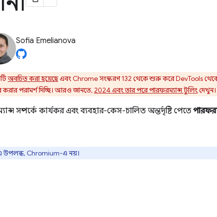
ান৷
Sofia Emelianova
লটি
অবচিত করা হয়েছে
এবং Chrome সংস্করণ 132 থেকে শুরু করে DevTools থে
ার করার পরামর্শ দিচ্ছি। আরও জানতে,
2024 এবং তার পরে পারফরম্যান্স টুলিং
দেখুন।
স সম্পর্কে কার্যকর এবং ব্যবহার-কেস-চালিত অন্তর্দৃষ্টি পেতে
পারফরম
e-এ উপলব্ধ, Chromium-এ নয়।