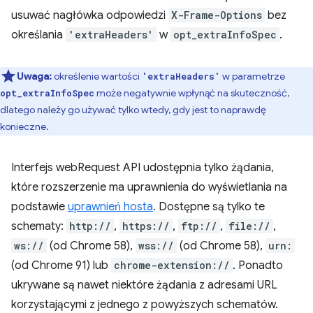
usuwać nagłówka odpowiedzi
X-Frame-Options
bez
określania
'extraHeaders'
w
opt_extraInfoSpec
.
Uwaga:
określenie wartości
w parametrze
'extraHeaders'
może negatywnie wpłynąć na skuteczność,
opt_extraInfoSpec
dlatego należy go używać tylko wtedy, gdy jest to naprawdę
konieczne.
Interfejs webRequest API udostępnia tylko żądania,
które rozszerzenie ma uprawnienia do wyświetlania na
podstawie
uprawnień hosta
. Dostępne są tylko te
schematy:
http://
,
https://
,
ftp://
,
file://
,
ws://
(od Chrome 58),
wss://
(od Chrome 58),
urn:
(od Chrome 91) lub
chrome-extension://
. Ponadto
ukrywane są nawet niektóre żądania z adresami URL
korzystającymi z jednego z powyższych schematów.