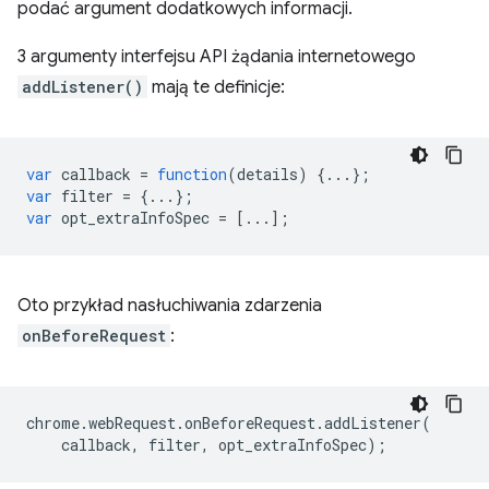
podać argument dodatkowych informacji.
3 argumenty interfejsu API żądania internetowego
addListener()
mają te definicje:
var
callback
=
function
(
details
)
{...};
var
filter
=
{...};
var
opt_extraInfoSpec
=
[...];
Oto przykład nasłuchiwania zdarzenia
onBeforeRequest
:
chrome
.
webRequest
.
onBeforeRequest
.
addListener
(
callback
,
filter
,
opt_extraInfoSpec
);