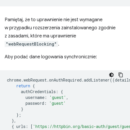
Pamiętaj, że to uprawnienie nie jest wymagane
w przypadku rozszerzenia zainstalowanego zgodnie
z zasadami, które ma uprawnienie
"webRequestBlocking"
.
Aby podać dane logowania synchronicznie:
chrome
.
webRequest
.
onAuthRequired
.
addListener
((
detail
return
{
authCredentials
:
{
username
:
'guest'
,
password
:
'guest'
}
};
},
{
urls
:
[
'https://httpbin.org/basic-auth/guest/gue