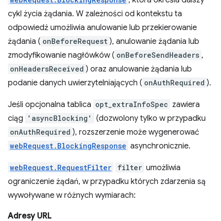
, która określa dalszy
cykl życia żądania. W zależności od kontekstu ta
odpowiedź umożliwia anulowanie lub przekierowanie
żądania (
onBeforeRequest
), anulowanie żądania lub
zmodyfikowanie nagłówków (
onBeforeSendHeaders
,
onHeadersReceived
) oraz anulowanie żądania lub
podanie danych uwierzytelniających (
onAuthRequired
).
Jeśli opcjonalna tablica
opt_extraInfoSpec
zawiera
ciąg
'asyncBlocking'
(dozwolony tylko w przypadku
onAuthRequired
), rozszerzenie może wygenerować
webRequest.BlockingResponse
asynchronicznie.
webRequest.RequestFilter
filter
umożliwia
ograniczenie żądań, w przypadku których zdarzenia są
wywoływane w różnych wymiarach:
Adresy URL