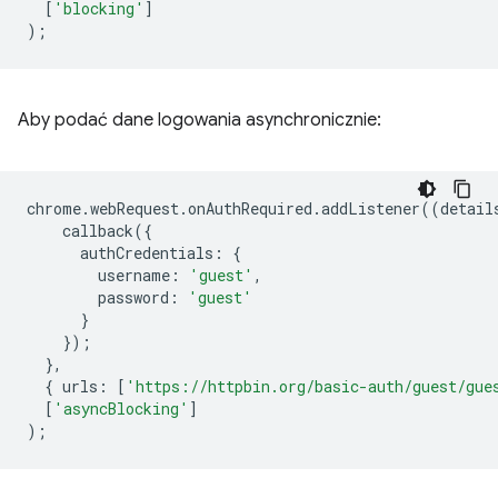
[
'blocking'
]
);
Aby podać dane logowania asynchronicznie:
chrome
.
webRequest
.
onAuthRequired
.
addListener
((
detail
callback
({
authCredentials
:
{
username
:
'guest'
,
password
:
'guest'
}
});
},
{
urls
:
[
'https://httpbin.org/basic-auth/guest/gue
[
'asyncBlocking'
]
);