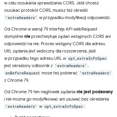
w celu oszukania sprawdzania CORS. Jeśli chcesz
oszukać protokół CORS, musisz też określić
'extraHeaders'
w przypadku modyfikacji odpowiedzi.
Od Chrome w wersji 79 interfejs API webRequest
domyślnie
nie
przechwytuje żądań wstępnych CORS ani
odpowiedzi na nie. Proces wstępny CORS dla adresu
URL żądania jest widoczny dla rozszerzenia, jeśli
w przypadku tego adresu URL w
opt_extraInfoSpec
jest określony odbiornik z
'extraHeaders'
.
onBeforeRequest
może też pobierać
'extraHeaders'
z Chrome 79.
Od Chrome 79 ten nagłówek żądania
nie jest podawany
i nie można go modyfikować ani usuwać bez określenia
'extraHeaders'
w
opt_extraInfoSpec
: