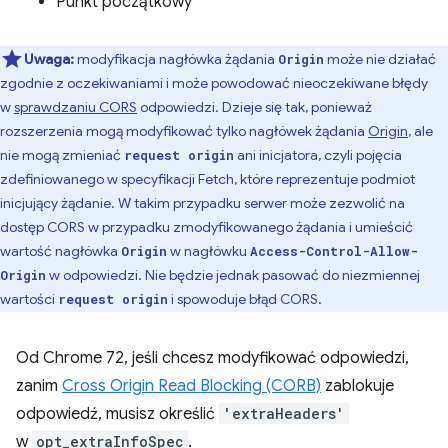
Punkt początkowy
Uwaga:
modyfikacja nagłówka żądania
może nie działać
Origin
zgodnie z oczekiwaniami i może powodować nieoczekiwane błędy
w
sprawdzaniu CORS
odpowiedzi. Dzieje się tak, ponieważ
rozszerzenia mogą modyfikować tylko nagłówek żądania
Origin
, ale
nie mogą zmieniać
ani inicjatora, czyli pojęcia
request origin
zdefiniowanego w specyfikacji Fetch, które reprezentuje podmiot
inicjujący żądanie. W takim przypadku serwer może zezwolić na
dostęp CORS w przypadku zmodyfikowanego żądania i umieścić
wartość nagłówka
w nagłówku
Origin
Access-Control-Allow-
w odpowiedzi. Nie będzie jednak pasować do niezmiennej
Origin
wartości
i spowoduje błąd CORS.
request origin
Od Chrome 72, jeśli chcesz modyfikować odpowiedzi,
zanim
Cross Origin Read Blocking (CORB)
zablokuje
odpowiedź, musisz określić
'extraHeaders'
w
opt_extraInfoSpec
.