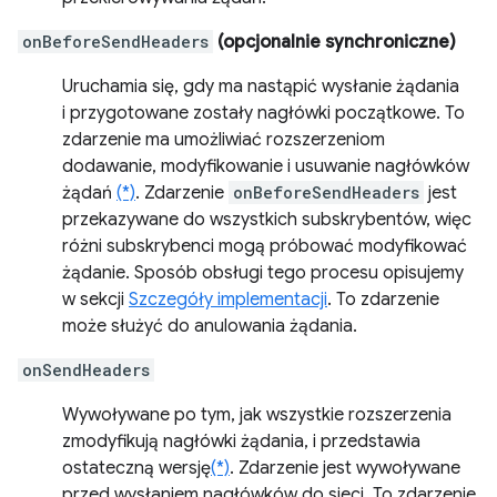
onBeforeSendHeaders
(opcjonalnie synchroniczne)
Uruchamia się, gdy ma nastąpić wysłanie żądania
i przygotowane zostały nagłówki początkowe. To
zdarzenie ma umożliwiać rozszerzeniom
dodawanie, modyfikowanie i usuwanie nagłówków
żądań
(*)
. Zdarzenie
onBeforeSendHeaders
jest
przekazywane do wszystkich subskrybentów, więc
różni subskrybenci mogą próbować modyfikować
żądanie. Sposób obsługi tego procesu opisujemy
w sekcji
Szczegóły implementacji
. To zdarzenie
może służyć do anulowania żądania.
onSendHeaders
Wywoływane po tym, jak wszystkie rozszerzenia
zmodyfikują nagłówki żądania, i przedstawia
ostateczną wersję
(*)
. Zdarzenie jest wywoływane
przed wysłaniem nagłówków do sieci. To zdarzenie