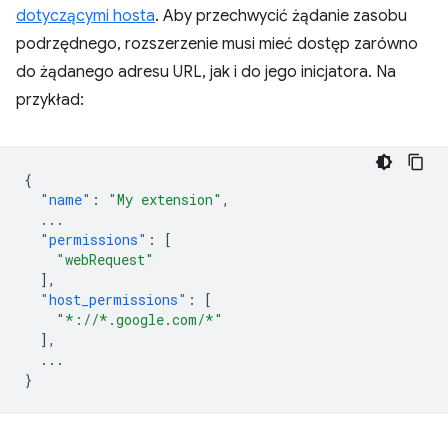
dotyczącymi hosta
. Aby przechwycić żądanie zasobu
podrzędnego, rozszerzenie musi mieć dostęp zarówno
do żądanego adresu URL, jak i do jego inicjatora. Na
przykład:
{
"name"
:
"My extension"
,
...
"permissions"
:
[
"webRequest"
],
"host_permissions"
:
[
"*://*.google.com/*"
],
...
}