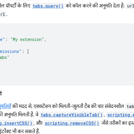
ल प्रॉपर्टी के लिए
tabs.query()
को कॉल करने की अनुमति देता है:
ur
rl
.
e"
:
"My extension"
,
missions"
:
[
abs"
ं
मतियों
की मदद से, एक्सटेंशन को मिलती-जुलती टैब की चार संवेदनशील
ta
की अनुमति मिलती है. वे
tabs.captureVisibleTab()
,
scripting.
g.insertCSS()
, और
scripting.removeCSS()
जैसे तरीकों का इस
इंटरैक्ट भी कर सकते हैं.