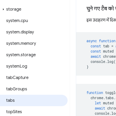
चुने गए टैब को 
storage
इस उदाहरण में दिख
system
.
cpu
system
.
display
async
function
system
.
memory
const
tab
=
const
muted
system
.
storage
await
chrome
console
.
log
(
system
Log
}
tab
Capture
tab
Groups
function
toggl
chrome
.
tabs
.
tabs
let
muted
await
chro
top
Sites
console
.
lo