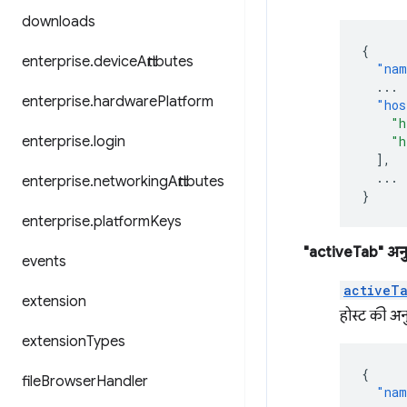
downloads
{
enterprise
.
device
Attributes
"nam
...
enterprise
.
hardware
Platform
"hos
"h
enterprise
.
login
"h
],
...
enterprise
.
networking
Attributes
}
enterprise
.
platform
Keys
"activeTab" अन
events
activeT
extension
होस्ट की अन
extension
Types
{
file
Browser
Handler
"nam