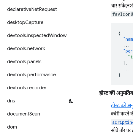
चार संवेदनशी
declarative
Net
Request
favIconU
desktop
Capture
{
devtools
.
inspected
Window
"nam
...
devtools
.
network
"per
"t
devtools
.
panels
],
...
devtools
.
performance
}
devtools
.
recorder
होस्ट की अनुमतिया
dns
होस्ट की अनु
document
Scan
क्वेरी करने 
scriptin
dom
सीधे तौर पर 