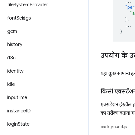
...
file
System
Provider
"per
"a
font
Settings
],
...
gcm
}
history
उपयोग के उ
i18n
identity
यहां कुछ सामान्य इ
idle
किसी एक्सटेंशन
input
.
ime
एक्सटेंशन इंस्टॉल ह
instance
ID
का तरीका बताया गय
login
State
background.js: