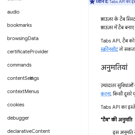
ध्यान दें:
Tabs API का इस्त
audio
ब्राउज़र के टैब सिस
bookmarks
ब्राउज़र में टैब ब
browsing
Data
Tabs API, टैब को 
स्क्रीनशॉट
ले सकता ह
certificate
Provider
commands
अनुमतियां
content
Settings
ज़्यादातर सुविधाओ
context
Menus
करना
, किसी दूसर
cookies
Tabs API का इस्ते
debugger
"टैब" की अनुमति
declarative
Content
इस अनुमति 