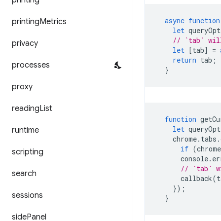
printing
async
function
printing
Metrics
let
queryOpt
// `tab` wil
privacy
let
[
tab
]
=
return
tab
;
processes
}
proxy
reading
List
function
getCu
let
queryOpt
runtime
chrome
.
tabs
.
if
(
chrome
scripting
console
.
er
// `tab` w
search
callback
(
t
});
sessions
}
side
Panel