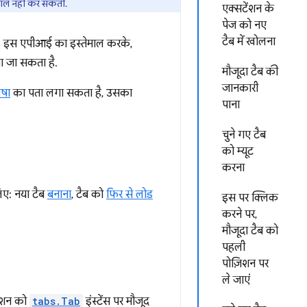
ेमाल नहीं कर सकतीं.
एक्सटेंशन के
पेज को नए
टैब में खोलना
. इस एपीआई का इस्तेमाल करके,
या जा सकता है.
मौजूदा टैब की
जानकारी
ाषा
का पता लगा सकता है, उसका
पाना
चुने गए टैब
को म्यूट
करना
िए: नया टैब
बनाना
, टैब को
फिर से लोड
इस पर क्लिक
करने पर,
मौजूदा टैब को
पहली
पोज़िशन पर
ले जाएं
ेंशन को
tabs.Tab
इंस्टेंस पर मौजूद