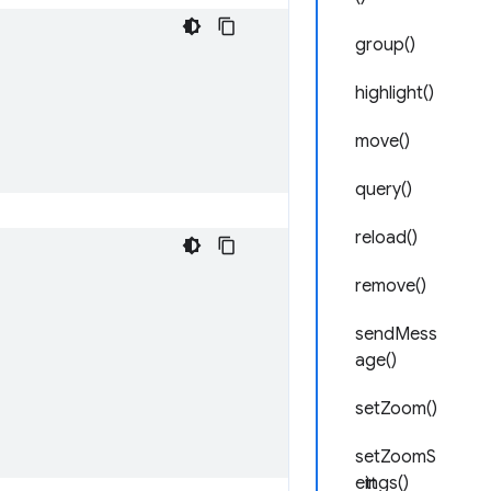
group()
highlight()
move()
query()
reload()
remove()
sendMess
age()
setZoom()
setZoomS
ettings()