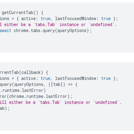
getCurrentTab
()
{
ions
=
{
active
:
true
,
lastFocusedWindow
:
true
};
l either be a `tabs.Tab` instance or `undefined`.
await
chrome
.
tabs
.
query
(
queryOptions
);
rrentTab
(
callback
)
{
ions
=
{
active
:
true
,
lastFocusedWindow
:
true
};
query
(
queryOptions
,
([
tab
])
=
>
{
.
runtime
.
lastError
)
ror
(
chrome
.
runtime
.
lastError
);
ill either be a `tabs.Tab` instance or `undefined`.
ab
);