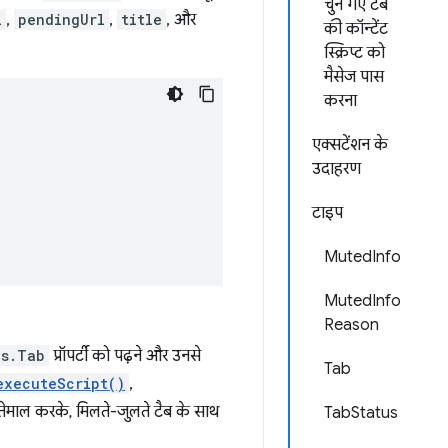
चुने गए टैब
l
,
pendingUrl
,
title
, और
की कॉन्टेंट
स्क्रिप्ट को
मैसेज पास
करना
एक्सटेंशन के
उदाहरण
टाइप
MutedInfo
MutedInfo
Reason
bs.Tab
प्रॉपर्टी को पढ़ने और उनसे
Tab
executeScript()
,
्तेमाल करके, मिलते-जुलते टैब के साथ
TabStatus