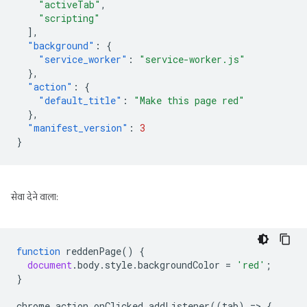
"activeTab"
,
"scripting"
],
"background"
:
{
"service_worker"
:
"service-worker.js"
},
"action"
:
{
"default_title"
:
"Make this page red"
},
"manifest_version"
:
3
}
सेवा देने वाला:
function
reddenPage
()
{
document
.
body
.
style
.
backgroundColor
=
'red'
;
}
chrome
.
action
.
onClicked
.
addListener
((
tab
)
=
>
{