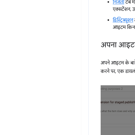
निजता
टैब म
एक्सटेंशन, उ
डिस्ट्रिब्यूशन
आइटम किन द
अपना आइटम
अपने आइटम के बारे
करने पर, एक डायल