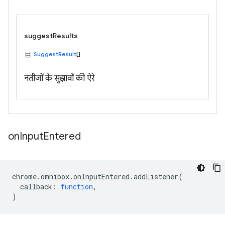
suggestResults
SuggestResult
[]
नतीजों के सुझावों की ऐरे
on
Input
Entered
chrome
.
omnibox
.
onInputEntered
.
addListener
(
callback
:
function
,
)