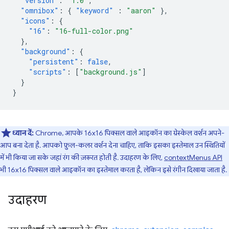
"version"
:
"1.0"
,
"omnibox"
:
{
"keyword"
:
"aaron"
},
"icons"
:
{
"16"
:
"16-full-color.png"
},
"background"
:
{
"persistent"
:
false
,
"scripts"
:
[
"background.js"
]
}
}
ध्यान दें:
Chrome, आपके 16x16 पिक्सल वाले आइकॉन का ग्रेस्केल वर्शन अपने-
आप बना देता है. आपको फ़ुल-कलर वर्शन देना चाहिए, ताकि इसका इस्तेमाल उन स्थितियों
में भी किया जा सके जहां रंग की ज़रूरत होती है. उदाहरण के लिए,
contextMenus API
भी 16x16 पिक्सल वाले आइकॉन का इस्तेमाल करता है, लेकिन इसे रंगीन दिखाया जाता है.
उदाहरण