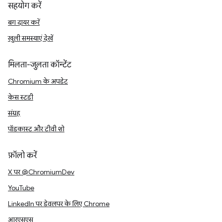
सहयोग करें
बग दायर करें
खुली समस्याएं देखें
मिलता-जुलता कॉन्टेंट
Chromium के अपडेट
केस स्टडी
संग्रह
पॉडकास्ट और टीवी शो
फ़ॉलो करें
X पर @ChromiumDev
YouTube
LinkedIn पर डेवलपर के लिए Chrome
आरएसएस