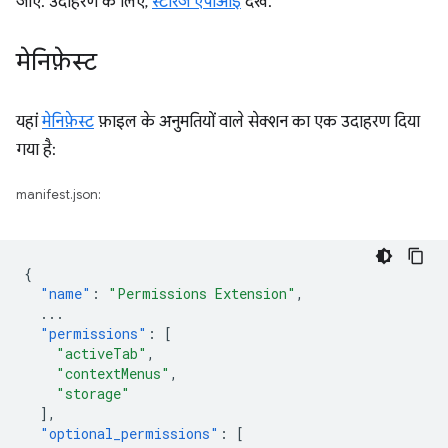
जाए. उदाहरण के लिए,
स्टोरेज एपीआई
देखें.
मेनिफ़ेस्ट
यहां
मेनिफ़ेस्ट
फ़ाइल के अनुमतियों वाले सेक्शन का एक उदाहरण दिया
गया है:
manifest.json:
{
"name"
:
"Permissions Extension"
,
...
"permissions"
:
[
"activeTab"
,
"contextMenus"
,
"storage"
],
"optional_permissions"
:
[