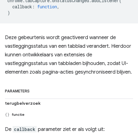
chrome
.
tabCapture
.
onStatusChanged
.
addListener
(
callback
:
function
,
)
Deze gebeurtenis wordt geactiveerd wanneer de
vastleggingsstatus van een tabblad verandert. Hierdoor
kunnen ontwikkelaars van extensies de
vastleggingsstatus van tabbladen bijhouden, zodat UI-
elementen zoals pagina-acties gesynchroniseerd blijven.
PARAMETERS
terugbelverzoek
functie
De
callback
parameter ziet er als volgt uit: