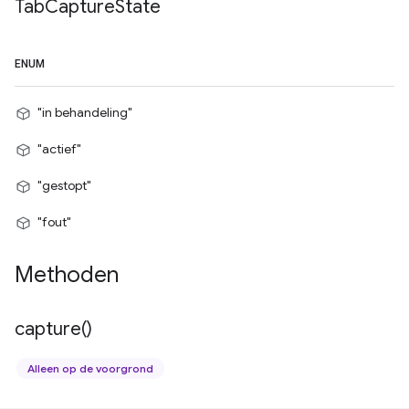
Tab
Capture
State
ENUM
"in behandeling"
"actief"
"gestopt"
"fout"
Methoden
capture(
)
Alleen op de voorgrond