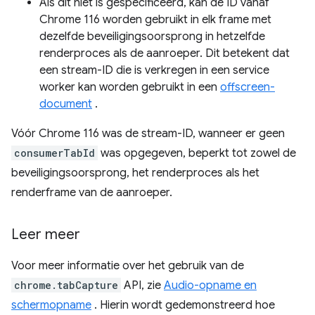
Als dit niet is gespecificeerd, kan de ID vanaf
Chrome 116 worden gebruikt in elk frame met
dezelfde beveiligingsoorsprong in hetzelfde
renderproces als de aanroeper. Dit betekent dat
een stream-ID die is verkregen in een service
worker kan worden gebruikt in een
offscreen-
document
.
Vóór Chrome 116 was de stream-ID, wanneer er geen
consumerTabId
was opgegeven, beperkt tot zowel de
beveiligingsoorsprong, het renderproces als het
renderframe van de aanroeper.
Leer meer
Voor meer informatie over het gebruik van de
chrome.tabCapture
API, zie
Audio-opname en
schermopname
. Hierin wordt gedemonstreerd hoe