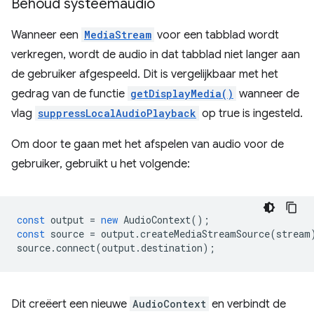
Behoud systeemaudio
Wanneer een
MediaStream
voor een tabblad wordt
verkregen, wordt de audio in dat tabblad niet langer aan
de gebruiker afgespeeld. Dit is vergelijkbaar met het
gedrag van de functie
getDisplayMedia()
wanneer de
vlag
suppressLocalAudioPlayback
op true is ingesteld.
Om door te gaan met het afspelen van audio voor de
gebruiker, gebruikt u het volgende:
const
output
=
new
AudioContext
();
const
source
=
output
.
createMediaStreamSource
(
stream
source
.
connect
(
output
.
destination
);
Dit creëert een nieuwe
AudioContext
en verbindt de