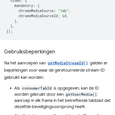
video
:
{
mandatory
:
{
chromeMediaSource
:
"tab"
,
chromeMediaSourceId
:
id
,
},
},
});
Gebruiksbeperkingen
Na het aanroepen van
getMediaStreamId()
gelden er
beperkingen voor waar de geretourneerde stream-ID
gebruikt kan worden:
Als
consumerTabId
is opgegeven, kan de ID
worden gebruikt door een
getUserMedia()
aanroep in elk frame in het betreffende tabblad dat
dezelfde beveiligingsoorsprong heeft.