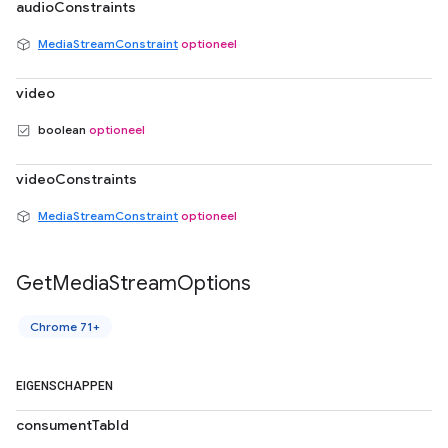
audioConstraints
MediaStreamConstraint
optioneel
video
boolean
optioneel
videoConstraints
MediaStreamConstraint
optioneel
Get
Media
Stream
Options
Chrome 71+
EIGENSCHAPPEN
consumentTabId