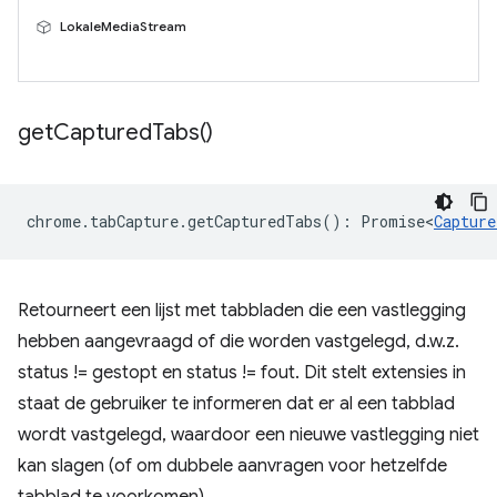
LokaleMediaStream
get
Captured
Tabs(
)
chrome
.
tabCapture
.
getCapturedTabs
()
:
Promise<
Capture
Retourneert een lijst met tabbladen die een vastlegging
hebben aangevraagd of die worden vastgelegd, d.w.z.
status != gestopt en status != fout. Dit stelt extensies in
staat de gebruiker te informeren dat er al een tabblad
wordt vastgelegd, waardoor een nieuwe vastlegging niet
kan slagen (of om dubbele aanvragen voor hetzelfde