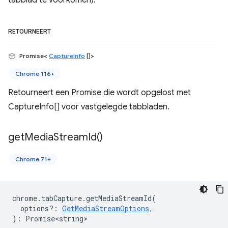
tabblad te voorkomen).
RETOURNEERT
Promise<
CaptureInfo
[]>
Chrome 116+
Retourneert een Promise die wordt opgelost met
CaptureInfo[] voor vastgelegde tabbladen.
get
Media
Stream
Id(
)
Chrome 71+
chrome
.
tabCapture
.
getMediaStreamId
(
options?
:
GetMediaStreamOptions
,
)
:
Promise<string>