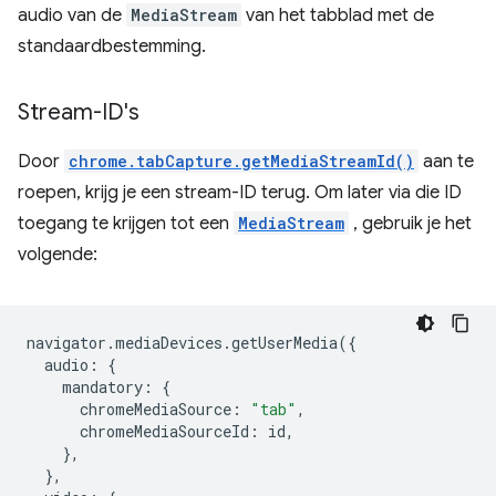
audio van de
MediaStream
van het tabblad met de
standaardbestemming.
Stream-ID's
Door
chrome.tabCapture.getMediaStreamId()
aan te
roepen, krijg je een stream-ID terug. Om later via die ID
toegang te krijgen tot een
MediaStream
, gebruik je het
volgende:
navigator
.
mediaDevices
.
getUserMedia
({
audio
:
{
mandatory
:
{
chromeMediaSource
:
"tab"
,
chromeMediaSourceId
:
id
,
},
},