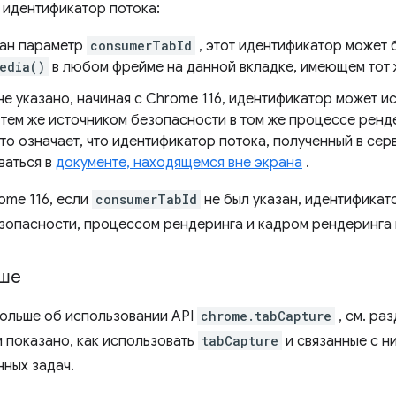
идентификатор потока:
зан параметр
consumerTabId
, этот идентификатор может 
edia()
в любом фрейме на данной вкладке, имеющем тот 
не указано, начиная с Chrome 116, идентификатор может 
 тем же источником безопасности в том же процессе ренд
то означает, что идентификатор потока, полученный в се
ваться в
документе, находящемся вне экрана
.
ome 116, если
consumerTabId
не был указан, идентификат
зопасности, процессом рендеринга и кадром рендеринга
ьше
больше об использовании API
chrome.tabCapture
, см. ра
м показано, как использовать
tabCapture
и связанные с н
ных задач.