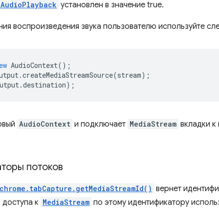
lAudioPlayback
установлен в значение true.
ия воспроизведения звука пользователю используйте сл
ew
AudioContext
();
utput
.
createMediaStreamSource
(
stream
);
utput
.
destination
);
овый
AudioContext
и подключает
MediaStream
вкладки к 
торы потоков
chrome.tabCapture.getMediaStreamId()
вернет идентифи
 доступа к
MediaStream
по этому идентификатору исполь