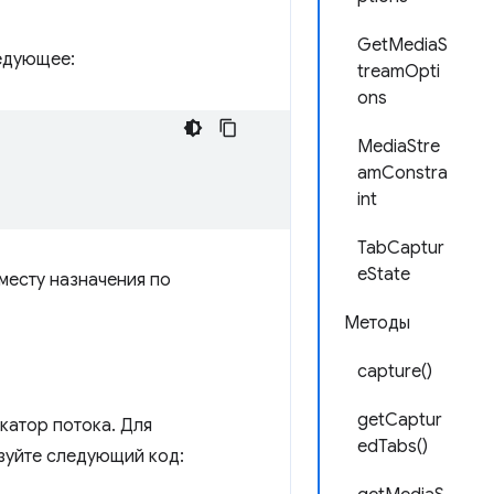
GetMediaS
едующее:
treamOpti
ons
MediaStre
amConstra
int
TabCaptur
eState
месту назначения по
Методы
capture()
getCaptur
катор потока. Для
edTabs()
зуйте следующий код: