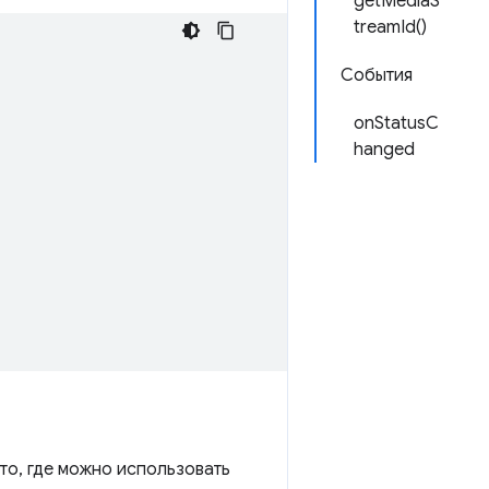
getMediaS
treamId()
События
onStatusC
hanged
то, где можно использовать