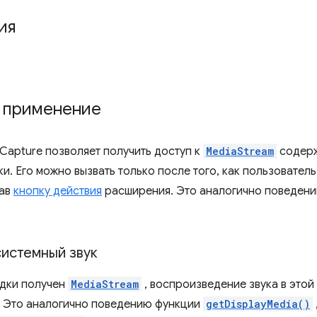
ия
и применение
bCapture позволяет получить доступ к
MediaStream
содерж
и. Его можно вызвать только после того, как пользовател
жав
кнопку действия
расширения. Это аналогично поведен
системный звук
адки получен
MediaStream
, воспроизведение звука в этой
 Это аналогично поведению функции
getDisplayMedia()