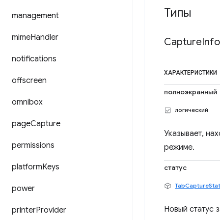
Типы
management
mime
Handler
Capture
Info
notifications
ХАРАКТЕРИСТИКИ
offscreen
полноэкранный
omnibox
логический
page
Capture
Указывает, на
permissions
режиме.
platform
Keys
статус
TabCaptureSta
power
Новый статус з
printer
Provider