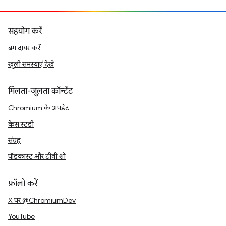
सहयोग करें
बग दायर करें
खुली समस्याएं देखें
मिलता-जुलता कॉन्टेंट
Chromium के अपडेट
केस स्टडी
संग्रह
पॉडकास्ट और टीवी शो
फ़ॉलो करें
X पर @ChromiumDev
YouTube