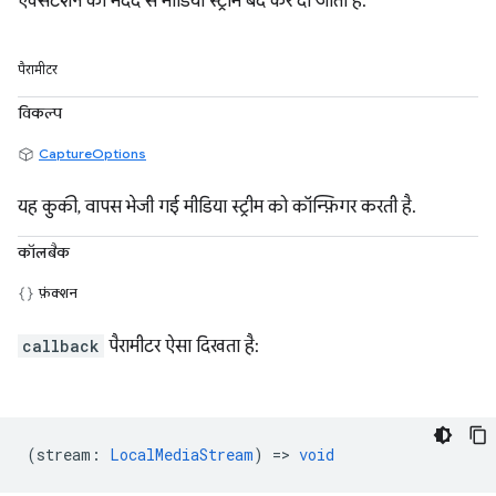
एक्सटेंशन की मदद से मीडिया स्ट्रीम बंद कर दी जाती है.
पैरामीटर
विकल्प
CaptureOptions
यह कुकी, वापस भेजी गई मीडिया स्ट्रीम को कॉन्फ़िगर करती है.
कॉलबैक
फ़ंक्शन
callback
पैरामीटर ऐसा दिखता है:
(
stream
:
LocalMediaStream
) =>
void