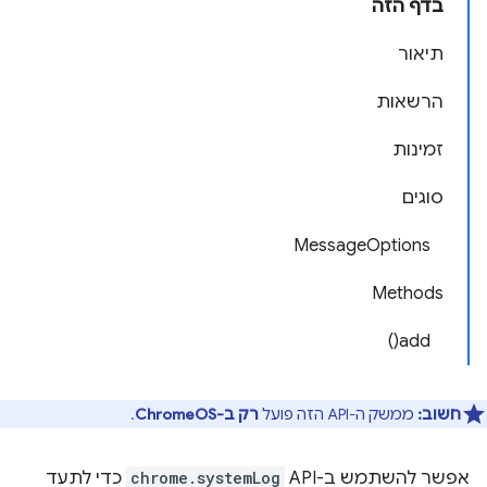
בדף הזה
תיאור
הרשאות
זמינות
סוגים
MessageOptions
Methods
add()
חשוב:
ממשק ה-API הזה פועל
רק ב-ChromeOS
.
אפשר להשתמש ב-API‏
chrome.systemLog
כדי לתעד