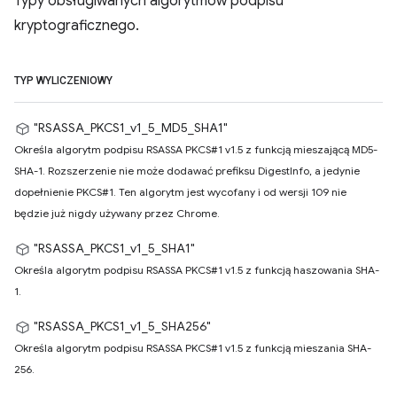
Typy obsługiwanych algorytmów podpisu
kryptograficznego.
TYP WYLICZENIOWY
"RSASSA_PKCS1_v1_5_MD5_SHA1"
Określa algorytm podpisu RSASSA PKCS#1 v1.5 z funkcją mieszającą MD5-
SHA-1. Rozszerzenie nie może dodawać prefiksu DigestInfo, a jedynie
dopełnienie PKCS#1. Ten algorytm jest wycofany i od wersji 109 nie
będzie już nigdy używany przez Chrome.
"RSASSA_PKCS1_v1_5_SHA1"
Określa algorytm podpisu RSASSA PKCS#1 v1.5 z funkcją haszowania SHA-
1.
"RSASSA_PKCS1_v1_5_SHA256"
Określa algorytm podpisu RSASSA PKCS#1 v1.5 z funkcją mieszania SHA-
256.