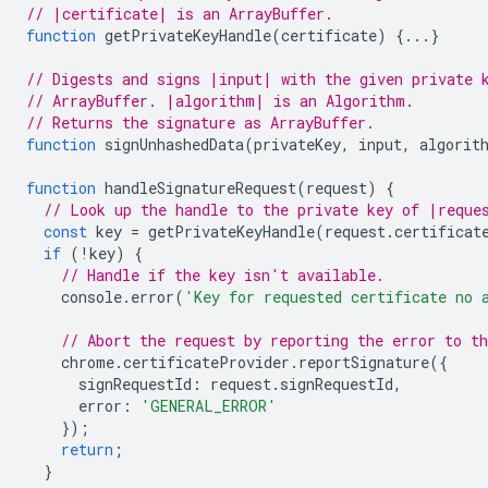
// |certificate| is an ArrayBuffer.
function
getPrivateKeyHandle
(
certificate
)
{...}
// Digests and signs |input| with the given private 
// ArrayBuffer. |algorithm| is an Algorithm.
// Returns the signature as ArrayBuffer.
function
signUnhashedData
(
privateKey
,
input
,
algorit
function
handleSignatureRequest
(
request
)
{
// Look up the handle to the private key of |reque
const
key
=
getPrivateKeyHandle
(
request
.
certificat
if
(
!
key
)
{
// Handle if the key isn't available.
console
.
error
(
'Key for requested certificate no 
// Abort the request by reporting the error to t
chrome
.
certificateProvider
.
reportSignature
({
signRequestId
:
request
.
signRequestId
,
error
:
'GENERAL_ERROR'
});
return
;
}