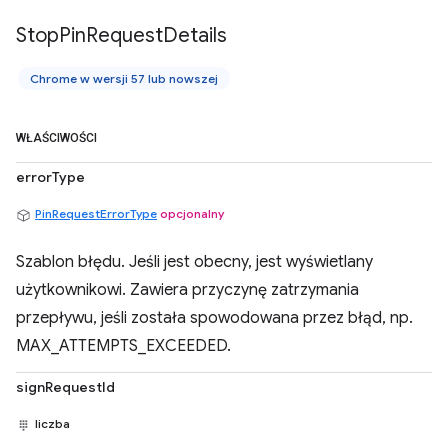
Stop
Pin
Request
Details
Chrome w wersji 57 lub nowszej
WŁAŚCIWOŚCI
errorType
PinRequestErrorType
opcjonalny
Szablon błędu. Jeśli jest obecny, jest wyświetlany
użytkownikowi. Zawiera przyczynę zatrzymania
przepływu, jeśli została spowodowana przez błąd, np.
MAX_ATTEMPTS_EXCEEDED.
signRequestId
liczba