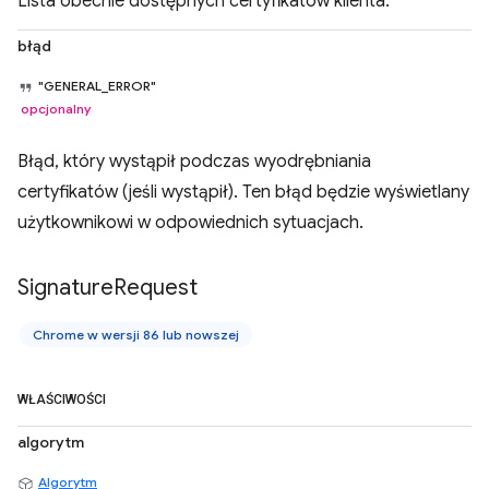
Lista obecnie dostępnych certyfikatów klienta.
błąd
"GENERAL_ERROR"
opcjonalny
Błąd, który wystąpił podczas wyodrębniania
certyfikatów (jeśli wystąpił). Ten błąd będzie wyświetlany
użytkownikowi w odpowiednich sytuacjach.
Signature
Request
Chrome w wersji 86 lub nowszej
WŁAŚCIWOŚCI
algorytm
Algorytm