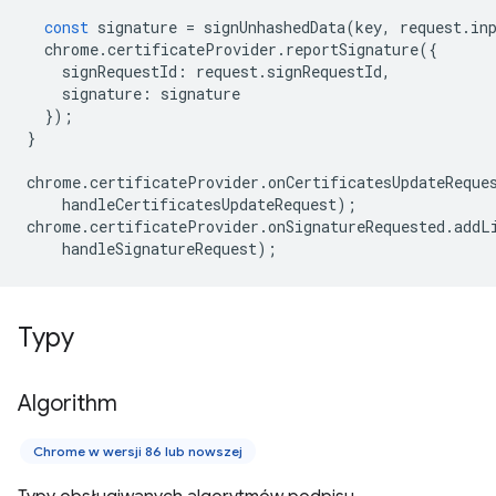
const
signature
=
signUnhashedData
(
key
,
request
.
in
chrome
.
certificateProvider
.
reportSignature
({
signRequestId
:
request
.
signRequestId
,
signature
:
signature
});
}
chrome
.
certificateProvider
.
onCertificatesUpdateReque
handleCertificatesUpdateRequest
);
chrome
.
certificateProvider
.
onSignatureRequested
.
addL
handleSignatureRequest
);
Typy
Algorithm
Chrome w wersji 86 lub nowszej