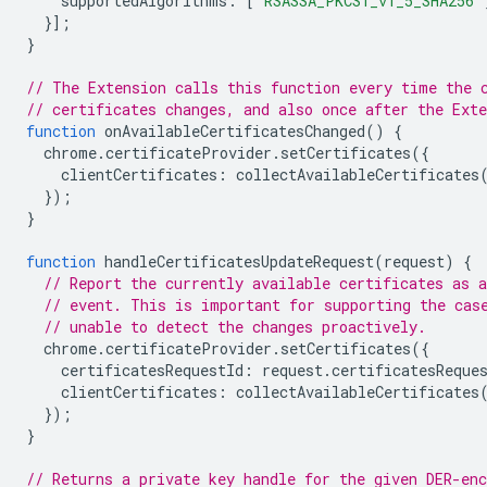
supportedAlgorithms
:
[
'RSASSA_PKCS1_v1_5_SHA256'
}];
}
// The Extension calls this function every time the 
// certificates changes, and also once after the Ext
function
onAvailableCertificatesChanged
()
{
chrome
.
certificateProvider
.
setCertificates
({
clientCertificates
:
collectAvailableCertificates
});
}
function
handleCertificatesUpdateRequest
(
request
)
{
// Report the currently available certificates as a
// event. This is important for supporting the cas
// unable to detect the changes proactively.
chrome
.
certificateProvider
.
setCertificates
({
certificatesRequestId
:
request
.
certificatesReque
clientCertificates
:
collectAvailableCertificates
});
}
// Returns a private key handle for the given DER-enc