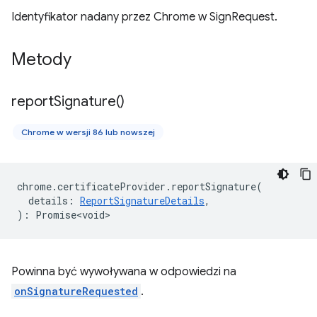
Identyfikator nadany przez Chrome w SignRequest.
Metody
report
Signature(
)
Chrome w wersji 86 lub nowszej
chrome
.
certificateProvider
.
reportSignature
(
details
:
ReportSignatureDetails
,
)
:
Promise<void>
Powinna być wywoływana w odpowiedzi na
onSignatureRequested
.