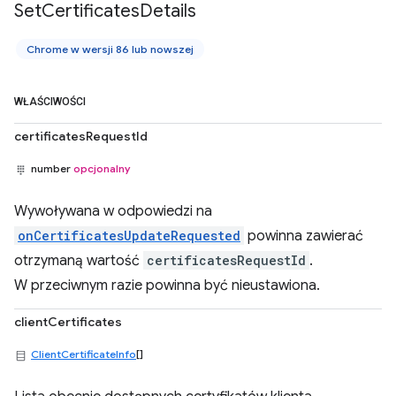
Set
Certificates
Details
Chrome w wersji 86 lub nowszej
WŁAŚCIWOŚCI
certificatesRequestId
number
opcjonalny
Wywoływana w odpowiedzi na
onCertificatesUpdateRequested
powinna zawierać
otrzymaną wartość
certificatesRequestId
.
W przeciwnym razie powinna być nieustawiona.
clientCertificates
ClientCertificateInfo
[]