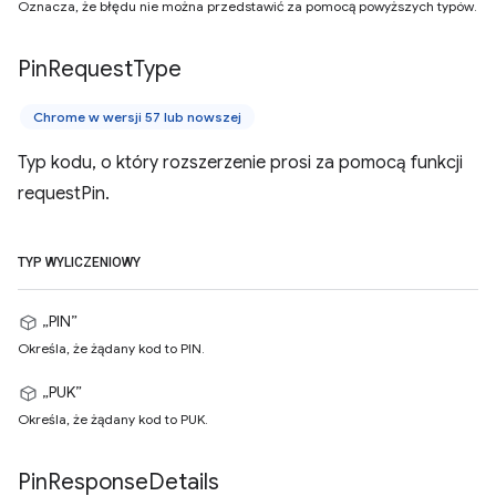
Oznacza, że błędu nie można przedstawić za pomocą powyższych typów.
Pin
Request
Type
Chrome w wersji 57 lub nowszej
Typ kodu, o który rozszerzenie prosi za pomocą funkcji
requestPin.
TYP WYLICZENIOWY
„PIN”
Określa, że żądany kod to PIN.
„PUK”
Określa, że żądany kod to PUK.
Pin
Response
Details