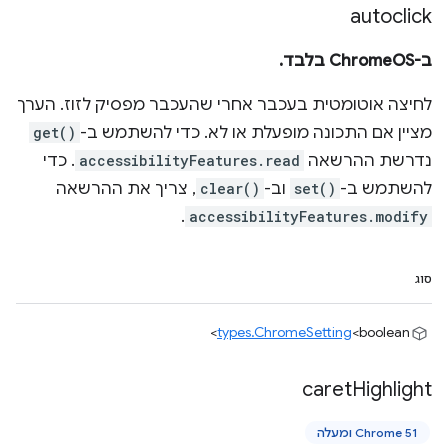
autoclick
ב-ChromeOS בלבד.
לחיצה אוטומטית בעכבר אחרי שהעכבר מפסיק לזוז. הערך
מציין אם התכונה מופעלת או לא. כדי להשתמש ב-
get()
נדרשת ההרשאה
accessibilityFeatures.read
. כדי
להשתמש ב-
set()
וב-
clear()
, צריך את ההרשאה
.
accessibilityFeatures.modify
סוג
types.ChromeSetting
<boolean>
caret
Highlight
Chrome 51 ומעלה