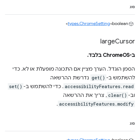
סוג
types.ChromeSetting
<boolean>
large
Cursor
ב-ChromeOS בלבד.
הסמן הוגדל. הערך מציין אם התכונה מופעלת או לא. כדי
להשתמש ב-
get()
נדרשת ההרשאה
accessibilityFeatures.read
. כדי להשתמש ב-
set()
וב-
clear()
, צריך את ההרשאה
.
accessibilityFeatures.modify
סוג