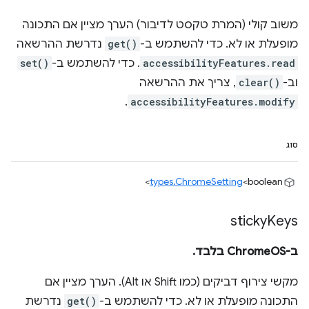
משוב קולי (המרת טקסט לדיבור) הערך מציין אם התכונה
מופעלת או לא. כדי להשתמש ב-
get()
נדרשת ההרשאה
accessibilityFeatures.read
. כדי להשתמש ב-
set()
וב-
clear()
, צריך את ההרשאה
.
accessibilityFeatures.modify
סוג
types.ChromeSetting
<boolean>
sticky
Keys
ב-ChromeOS בלבד.
מקשי צירוף דביקים (כמו Shift או Alt). הערך מציין אם
התכונה מופעלת או לא. כדי להשתמש ב-
get()
נדרשת