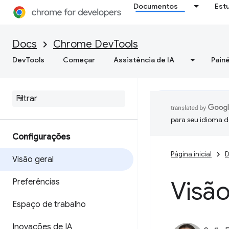
Documentos
Est
Docs
Chrome DevTools
DevTools
Começar
Assistência de IA
Painé
para seu idioma d
Configurações
Página inicial
D
Visão geral
Visão
Preferências
Espaço de trabalho
Inovações de IA