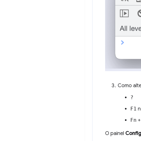
Como alte
?
F1
n
Fn
O painel
Confi