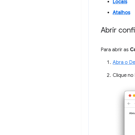
Locais
Atalhos
Abrir con
Para abrir as
C
Abra o De
Clique no