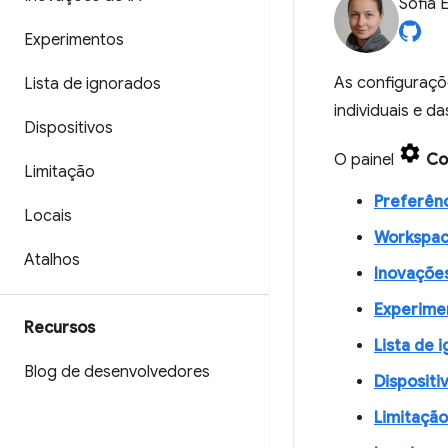
Sofia 
Experimentos
As configuraçõ
Lista de ignorados
individuais e d
Dispositivos
O painel
Co
Limitação
Preferên
Locais
Workspa
Atalhos
Inovações
Experime
Recursos
Lista de 
Blog de desenvolvedores
Dispositi
Limitação