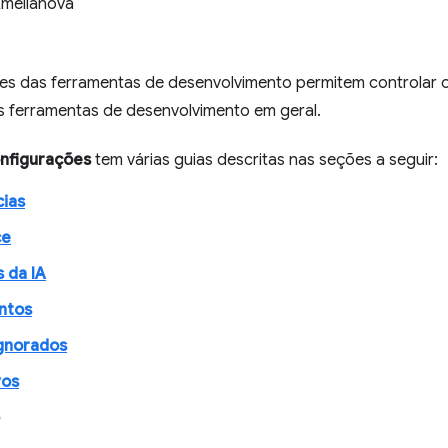
Emelianova
es das ferramentas de desenvolvimento permitem controlar
as ferramentas de desenvolvimento em geral.
nfigurações
tem várias guias descritas nas seções a seguir:
cias
ce
 da IA
ntos
ignorados
vos