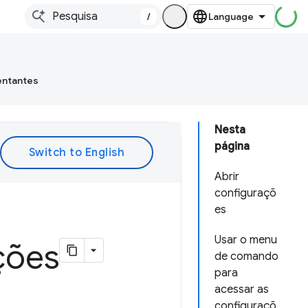
/
entantes
Nesta
página
Abrir
configuraçõ
es
Usar o menu
ções
de comando
para
acessar as
configuraçõ