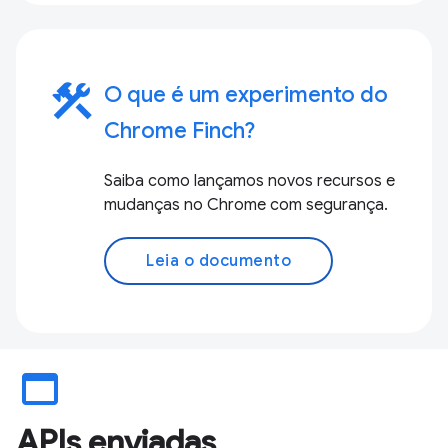
construction
O que é um experimento do
Chrome Finch?
Saiba como lançamos novos recursos e
mudanças no Chrome com segurança.
Leia o documento
web_asset
APIs enviadas