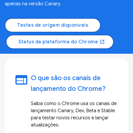
apenas na versão Canary.
Testes de origem disponíveis
Status da plataforma do Chrome
open_in_new
web
O que são os canais de
lançamento do Chrome?
Saiba como o Chrome usa os canais de
lançamento Canary, Dev, Beta e Stable
para testar novos recursos e lançar
atualizações.