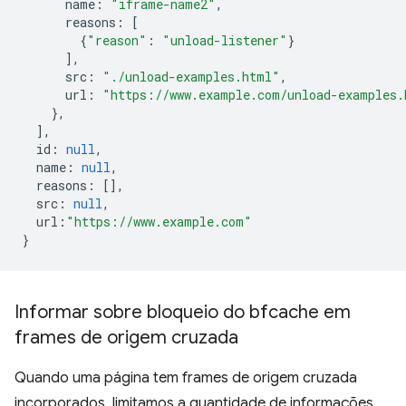
name
:
"iframe-name2"
,
reasons
:
[
{
"reason"
:
"unload-listener"
}
],
src
:
"./unload-examples.html"
,
url
:
"https://www.example.com/unload-examples.
},
],
id
:
null
,
name
:
null
,
reasons
:
[],
src
:
null
,
url
:
"https://www.example.com"
}
Informar sobre bloqueio do bfcache em
frames de origem cruzada
Quando uma página tem frames de origem cruzada
incorporados, limitamos a quantidade de informações