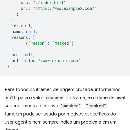
src
:
"./index.html"
,
url
:
"https://www.example2.com/"
}
],
id
:
null
,
name
:
null
,
reasons
:
[
{
"reason"
:
"masked"
}
],
src
:
null
,
url
:
"https://www.example.com"
}
Para todos os iframes de origem cruzada, informamos
null
para o valor
reasons
do frame, e o frame de nível
superior mostra o motivo
"masked"
.
"masked"
também pode ser usado por motivos específicos do
user agent e nem sempre indica um problema em um