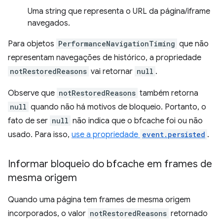
Uma string que representa o URL da página/iframe
navegados.
Para objetos
PerformanceNavigationTiming
que não
representam navegações de histórico, a propriedade
notRestoredReasons
vai retornar
null
.
Observe que
notRestoredReasons
também retorna
null
quando não há motivos de bloqueio. Portanto, o
fato de ser
null
não indica que o bfcache foi ou não
usado. Para isso,
use a propriedade
event.persisted
.
Informar bloqueio do bfcache em frames de
mesma origem
Quando uma página tem frames de mesma origem
incorporados, o valor
notRestoredReasons
retornado