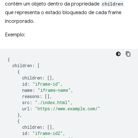
contém um objeto dentro da propriedade
children
que representa o estado bloqueado de cada frame
incorporado.
Exemplo:
{
children
:
[
{
children
:
[],
id
:
"iframe-id"
,
name
:
"iframe-name"
,
reasons
:
[],
src
:
"./index.html"
,
url
:
"https://www.example.com/"
},
{
children
:
[],
id
:
"iframe-id2"
,