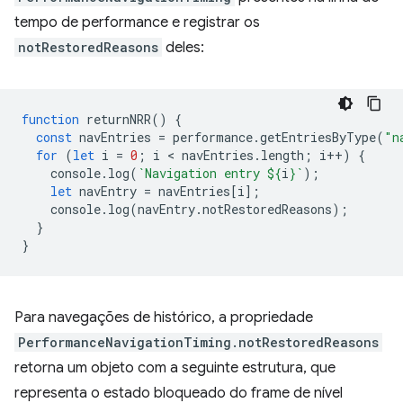
tempo de performance e registrar os
notRestoredReasons
deles:
function
returnNRR
()
{
const
navEntries
=
performance
.
getEntriesByType
(
"n
for
(
let
i
=
0
;
i
 < 
navEntries
.
length
;
i
++
)
{
console
.
log
(
`Navigation entry 
${
i
}
`
);
let
navEntry
=
navEntries
[
i
];
console
.
log
(
navEntry
.
notRestoredReasons
);
}
}
Para navegações de histórico, a propriedade
PerformanceNavigationTiming.notRestoredReasons
retorna um objeto com a seguinte estrutura, que
representa o estado bloqueado do frame de nível