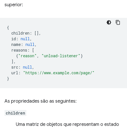
superior:
{
children
:
[],
id
:
null
,
name
:
null
,
reasons
:
[
{
"reason"
,
"unload-listener"
}
],
src
:
null
,
url
:
"https://www.example.com/page/"
}
As propriedades são as seguintes:
children
Uma matriz de objetos que representam o estado