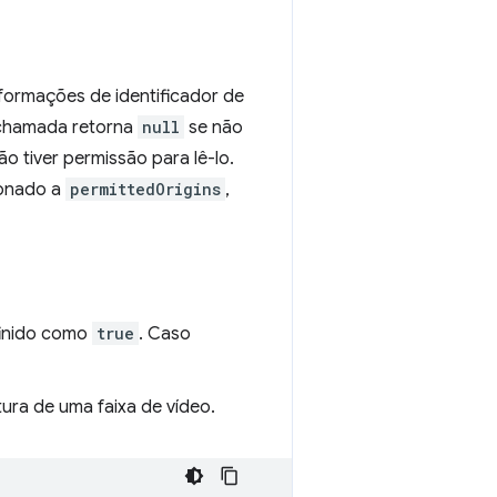
nformações de identificador de
 chamada retorna
null
se não
o tiver permissão para lê-lo.
ionado a
permittedOrigins
,
finido como
true
. Caso
ura de uma faixa de vídeo.