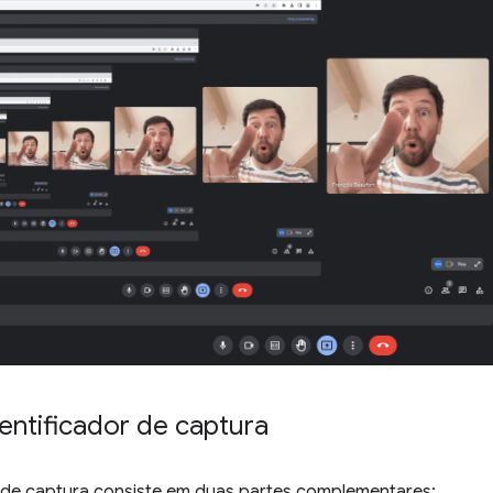
entificador de captura
r de captura consiste em duas partes complementares: