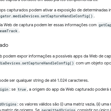
ps capturados podem ativar a exposição de determinadas i
igator.mediaDevices.setCaptureHandleConfig()
.
a Web de captura podem ler essas informações com
getCa
reamTrack
.
rado
 podem expor informações a possíveis apps da Web de captu
diaDevices.setCaptureHandleConfig()
com um objeto opci
 pode ser qualquer string de até 1.024 caracteres.
igin
: se
true
, a origem do app da Web capturado poderá 
dOrigins
: os valores válidos são (i) uma matriz vazia, (ii) um
ma matriz de origens. Se
permittedOrigins
consistir no único