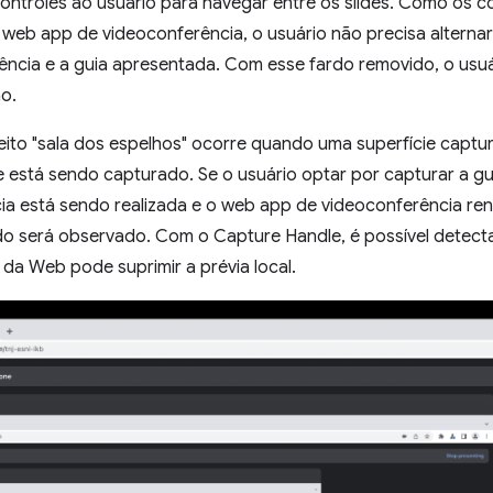
ontroles ao usuário para navegar entre os slides. Como os c
web app de videoconferência, o usuário não precisa alternar
ência e a guia apresentada. Com esse fardo removido, o usu
o.
feito "sala dos espelhos" ocorre quando uma superfície captu
e está sendo capturado. Se o usuário optar por capturar a g
a está sendo realizada e o web app de videoconferência rend
do será observado. Com o Capture Handle, é possível detecta
da Web pode suprimir a prévia local.