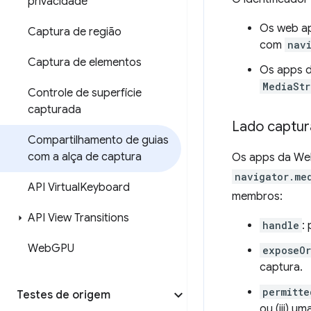
privacidade
Os web ap
Captura de região
com
nav
Captura de elementos
Os apps d
MediaSt
Controle de superfície
capturada
Lado captu
Compartilhamento de guias
com a alça de captura
Os apps da Web
navigator.me
API Virtual
Keyboard
membros:
API View Transitions
handle
:
Web
GPU
exposeOr
captura.
permitte
Testes de origem
ou (iii) u