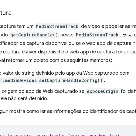
tura
captura tem um
MediaStreamTrack
de vídeo e pode ler as i
ando
getCaptureHandle()
nesse
MediaStreamTrack
. Essa
ificador de captura disponível ou se o web app de captura nã
 captura estiver disponível e o web app de captura for adic
ai retornar um objeto com os seguintes membros:
 o valor de string definido pelo app da Web capturado com
r.mediaDevices.setCaptureHandleConfig()
.
 a origem do app da Web capturado se
exposeOrigin
foi de
 ele não será definido.
uir mostra como ler as informações do identificador de capt
er to capture their display (screen, window, tab).