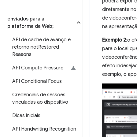
poderá expor c
diretamente no 
de videoconfer
enviados para a
plataforma da Web;
na apresentaçã
API de cache de avanço e
Exemplo 2
:o e
retorno not
Restored
para o local qu
Reasons
videoconferênci
efeito indeseja
API Compute Pressure
exemplo, o app 
API Conditional Focus
Credenciais de sessões
vinculadas ao dispositivo
Dicas iniciais
API Handwriting Recognition