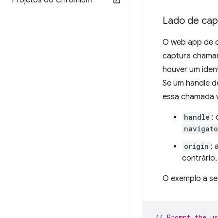
Projetos do Chromium
Lado de cap
O web app de 
captura cham
houver um ident
Se um handle de
essa chamada v
handle
:
navigato
origin
:
contrário,
O exemplo a seg
// Prompt the us