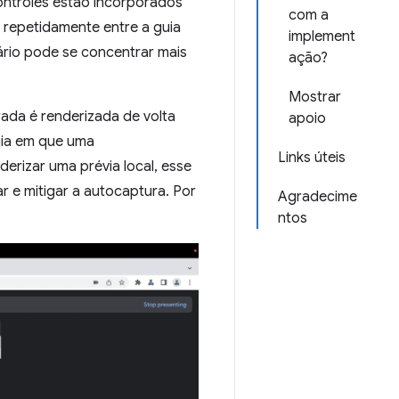
ontroles estão incorporados
com a
 repetidamente entre a guia
implement
ário pode se concentrar mais
ação?
Mostrar
rada é renderizada de volta
apoio
uia em que uma
Links úteis
erizar uma prévia local, esse
r e mitigar a autocaptura. Por
Agradecime
ntos