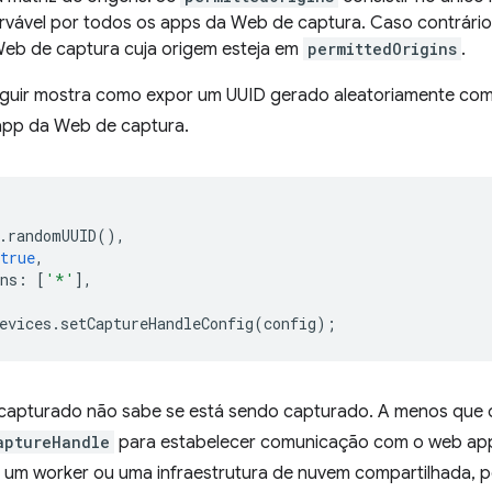
rvável por todos os apps da Web de captura. Caso contrário,
eb de captura cuja origem esteja em
permittedOrigins
.
guir mostra como expor um UUID gerado aleatoriamente como
app da Web de captura.
.
randomUUID
(),
true
,
ns
:
[
'*'
],
evices
.
setCaptureHandleConfig
(
config
);
apturado não sabe se está sendo capturado. A menos que 
aptureHandle
para estabelecer comunicação com o web ap
um worker ou uma infraestrutura de nuvem compartilhada, p