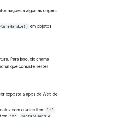
nformações a algumas origens
ptureHandle()
em objetos
ra. Para isso, ele chama
onal que consiste nestes
ser exposta a apps da Web de
a matriz com o único item
"*"
 item
"*"
,
CaptureHandle