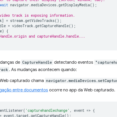
wait
navigator
.
mediaDevices
.
getDisplayMedia
();
video track is exposing information.
k
]
=
stream
.
getVideoTracks
();
dle
=
videoTrack
.
getCaptureHandle
();
e
)
{
Handle.origin and captureHandle.handle...
udanças de
CaptureHandle
detectando eventos
"captureh
rack
. As mudanças acontecem quando:
 Web capturado chama
navigator.mediaDevices.setCaptu
gação entre documentos
ocorre no app da Web capturado.
entListener
(
'capturehandlechange'
,
event
=
>
{
=
event
.
target
.
getCaptureHandle
();