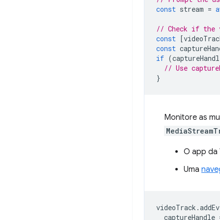
const
stream
=
a
// Check if the 
const
[
videoTrac
const
captureHan
if
(
captureHandl
// Use capture
}
Monitore as m
MediaStreamT
O app da
Uma
nave
videoTrack
.
addEv
captureHandle