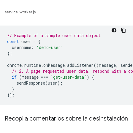
service-worker.js:
// Example of a simple user data object
const
user
=
{
username
:
'demo-user'
};
chrome
.
runtime
.
onMessage
.
addListener
((
message
,
sende
// 2. A page requested user data, respond with a co
if
(
message
===
'get-user-data'
)
{
sendResponse
(
user
);
}
});
Recopila comentarios sobre la desinstalación