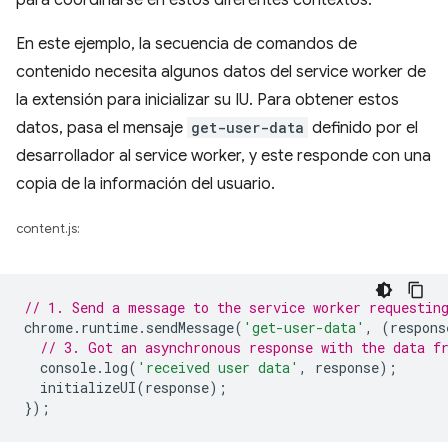
para coordinarse en estos diferentes contextos.
En este ejemplo, la secuencia de comandos de
contenido necesita algunos datos del service worker de
la extensión para inicializar su IU. Para obtener estos
datos, pasa el mensaje
get-user-data
definido por el
desarrollador al service worker, y este responde con una
copia de la información del usuario.
content.js:
// 1. Send a message to the service worker requestin
chrome
.
runtime
.
sendMessage
(
'get-user-data'
,
(
respons
// 3. Got an asynchronous response with the data f
console
.
log
(
'received user data'
,
response
);
initializeUI
(
response
);
});