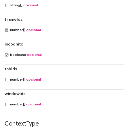
string[]
opcional
frameIds
number[]
opcional
incógnito
booleano
opcional
tabIds
number[]
opcional
windowIds
number[]
opcional
Context
Type