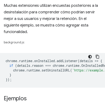
Muchas extensiones utilizan encuestas posteriores a la
desinstalación para comprender cómo podrían servir
mejor a sus usuarios y mejorar la retención. En el
siguiente ejemplo, se muestra cómo agregar esta
funcionalidad.
background.js:
chrome
.
runtime
.
onInstalled
.
addListener
(
details
=
>
{
if
(
details
.
reason
===
chrome
.
runtime
.
OnInstalledR
chrome
.
runtime
.
setUninstallURL
(
'https://example.
}
});
Ejemplos