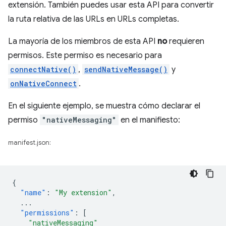
extensión. También puedes usar esta API para convertir
la ruta relativa de las URLs en URLs completas.
La mayoría de los miembros de esta API
no
requieren
permisos. Este permiso es necesario para
connectNative()
,
sendNativeMessage()
y
onNativeConnect
.
En el siguiente ejemplo, se muestra cómo declarar el
permiso
"nativeMessaging"
en el manifiesto:
manifest.json:
{
"name"
:
"My extension"
,
...
"permissions"
:
[
"nativeMessaging"