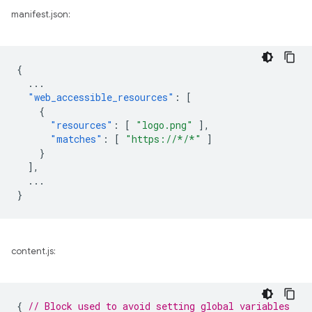
manifest.json:
{
...
"web_accessible_resources"
:
[
{
"resources"
:
[
"logo.png"
],
"matches"
:
[
"https://*/*"
]
}
],
...
}
content.js:
{
// Block used to avoid setting global variables