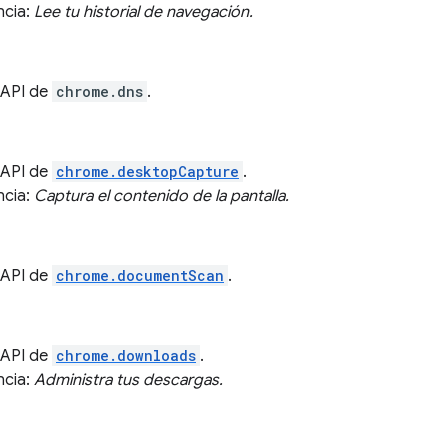
ncia:
Lee tu historial de navegación.
a API de
chrome.dns
.
a API de
chrome.desktopCapture
.
ncia:
Captura el contenido de la pantalla.
a API de
chrome.documentScan
.
a API de
chrome.downloads
.
ncia:
Administra tus descargas.