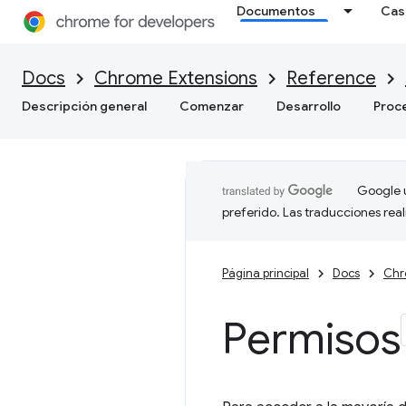
Documentos
Cas
Docs
Chrome Extensions
Reference
Descripción general
Comenzar
Desarrollo
Proc
Google u
preferido. Las traducciones rea
Página principal
Docs
Chr
Permisos