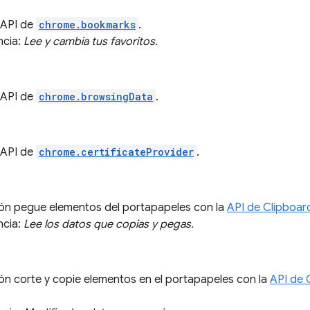
a API de
chrome.bookmarks
.
ncia:
Lee y cambia tus favoritos.
a API de
chrome.browsingData
.
a API de
chrome.certificateProvider
.
ión pegue elementos del portapapeles con la
API de Clipboar
ncia:
Lee los datos que copias y pegas.
ión corte y copie elementos en el portapapeles con la
API de 