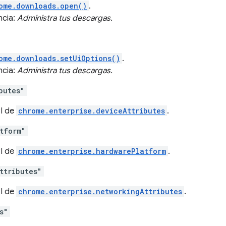
ome.downloads.open()
.
ncia:
Administra tus descargas.
ome.downloads.setUiOptions()
.
ncia:
Administra tus descargas.
butes"
PI de
chrome.enterprise.deviceAttributes
.
tform"
PI de
chrome.enterprise.hardwarePlatform
.
ttributes"
PI de
chrome.enterprise.networkingAttributes
.
s"