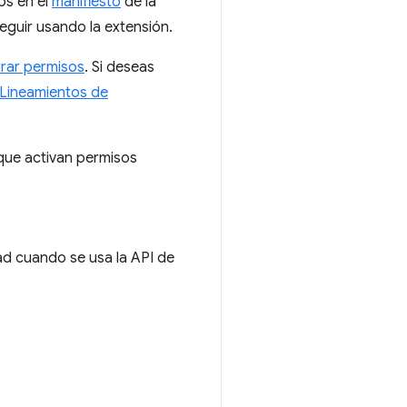
os en el
manifiesto
de la
eguir usando la extensión.
rar permisos
. Si deseas
Lineamientos de
 que activan permisos
ad cuando se usa la API de