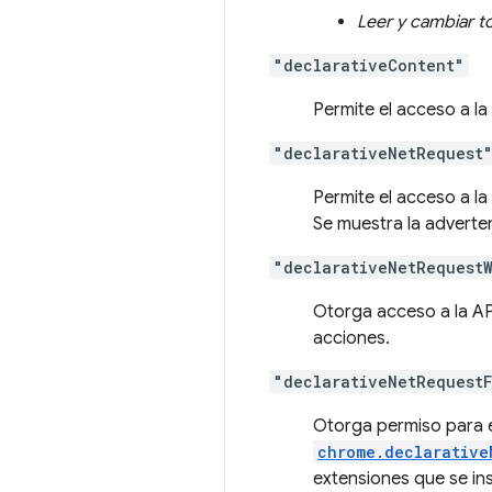
Leer y cambiar t
"declarativeContent"
Permite el acceso a l
"declarativeNetRequest
Permite el acceso a l
Se muestra la adverte
"declarativeNetRequestW
Otorga acceso a la A
acciones.
"declarativeNetRequest
Otorga permiso para e
chrome.declarative
extensiones que se i