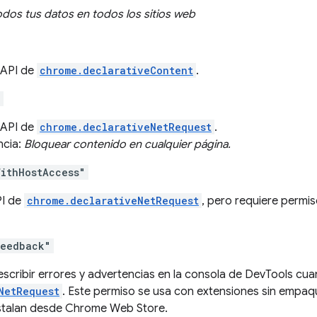
odos tus datos en todos los sitios web
a API de
chrome.declarativeContent
.
"
a API de
chrome.declarativeNetRequest
.
ncia:
Bloquear contenido en cualquier página.
ithHostAccess"
PI de
chrome.declarativeNetRequest
, pero requiere permis
Feedback"
scribir errores y advertencias en la consola de DevTools cua
NetRequest
. Este permiso se usa con extensiones sin empaqu
nstalan desde Chrome Web Store.