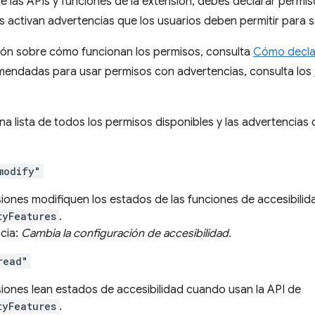
e las APIs y funciones de la extensión, debes declarar permis
 activan advertencias que los usuarios deben permitir para s
ión sobre cómo funcionan los permisos, consulta
Cómo decla
mendadas para usar permisos con advertencias, consulta los
una lista de todos los permisos disponibles y las advertencias
modify"
siones modifiquen los estados de las funciones de accesibilid
tyFeatures
.
cia:
Cambia la configuración de accesibilidad.
read"
siones lean estados de accesibilidad cuando usan la API de
tyFeatures
.