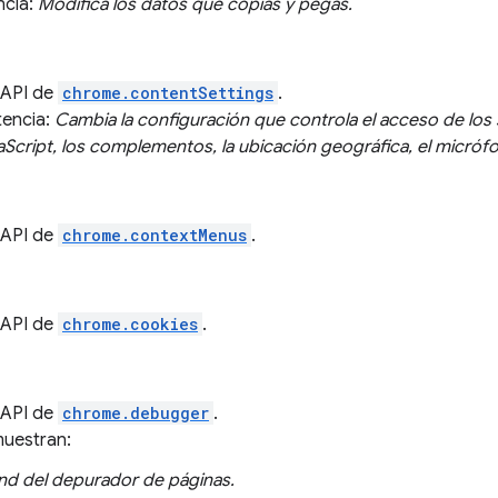
ncia:
Modifica los datos que copias y pegas.
a API de
chrome.contentSettings
.
tencia:
Cambia la configuración que controla el acceso de los 
Script, los complementos, la ubicación geográfica, el micrófo
a API de
chrome.contextMenus
.
a API de
chrome.cookies
.
a API de
chrome.debugger
.
muestran:
nd del depurador de páginas.