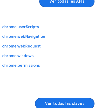
Ver todas las APIs
chrome.userScripts
chrome.webNavigation
chrome.webRequest
chrome.windows
chrome.permissions
Ver todas las claves