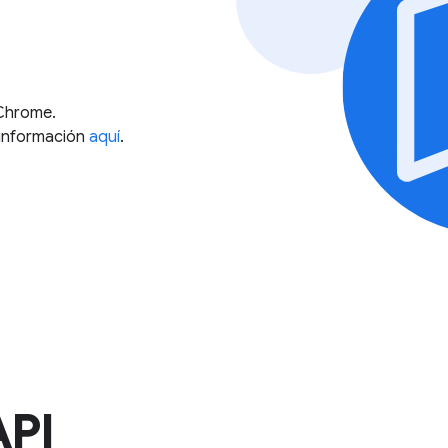
Chrome.
información
aquí
.
API