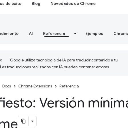
os de éxito
Blog
Novedades de Chrome
edimiento
AI
Referencia
Ejemplos
Chrome
Google utiliza tecnología de IA para traducir contenido a tu
 Las traducciones realizadas con IA pueden contener errores.
Docs
Chrome Extensions
Referencia
iesto: Versión mínim
ome