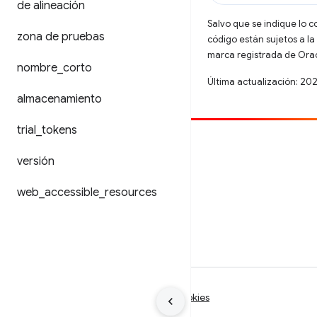
de alineación
Salvo que se indique lo c
zona de pruebas
código están sujetos a la
marca registrada de Oracl
nombre
_
corto
Última actualización: 20
almacenamiento
trial
_
tokens
Contribuir
versión
Informar un error
web
_
accessible
_
resources
Ver incidentes abiertos
Condiciones
Privacidad
Manage cookies