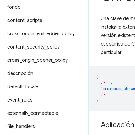
fondo
Una clave de m
content
_
scripts
instalar la ext
cross
_
origin
_
embedder
_
policy
versión existen
específica de C
content
_
security
_
policy
particular.
cross
_
origin
_
opener
_
policy
descripción
{
// ...
default
_
locale
"minimum_chro
// ...
event
_
rules
}
externally
_
connectable
Aplicación
file
_
handlers