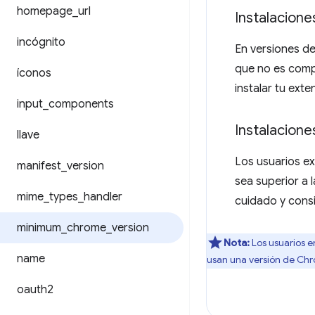
homepage
_
url
Instalacione
incógnito
En versiones d
que no es compa
íconos
instalar tu exte
input
_
components
Instalacione
llave
Los usuarios ex
manifest
_
version
sea superior a 
mime
_
types
_
handler
cuidado y consi
minimum
_
chrome
_
version
Nota:
Los usuarios e
name
usan una versión de Chr
oauth2