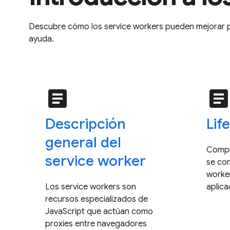
Descubre cómo los service workers pueden mejorar p
ayuda.
article
articl
Descripción
Lif
general del
Compr
service worker
se com
worker
Los service workers son
aplica
recursos especializados de
JavaScript que actúan como
proxies entre navegadores