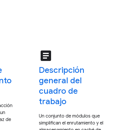
article
e
Descripción
nto
general del
cuadro de
trabajo
acción
 un
Un conjunto de módulos que
faz de
simplifican el enrutamiento y el
almacenamiento en caché de