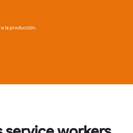
ra la producción.
s service workers