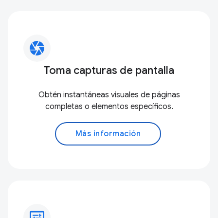
camera
Toma capturas de pantalla
Obtén instantáneas visuales de páginas
completas o elementos específicos.
Más información
display_settings