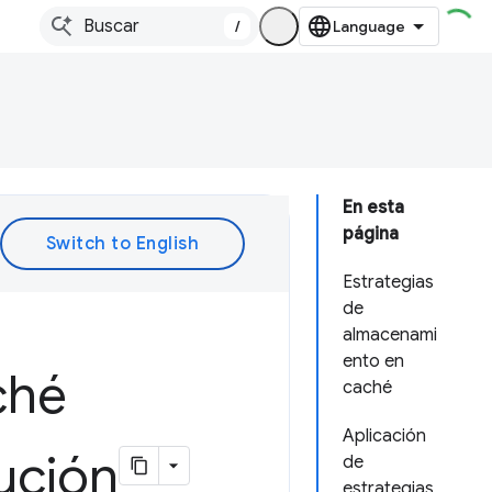
/
En esta
página
Estrategias
de
almacenami
ento en
ché
caché
Aplicación
ución
de
estrategias