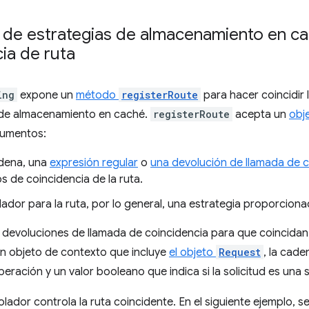
n de estrategias de almacenamiento en c
ia de ruta
ing
expone un
método
registerRoute
para hacer coincidir 
 de almacenamiento en caché.
registerRoute
acepta un
obj
gumentos:
dena, una
expresión regular
o
una devolución de llamada de c
ios de coincidencia de la ruta.
lador para la ruta, por lo general, una estrategia proporcion
s devoluciones de llamada de coincidencia para que coincidan 
n objeto de contexto que incluye
el objeto
Request
, la cade
eración y un valor booleano que indica si la solicitud es una s
olador controla la ruta coincidente. En el siguiente ejemplo, 