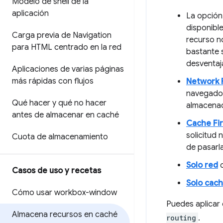
Modelo de shell de la
aplicación
La opció
disponible
Carga previa de Navigation
recurso no
para HTML centrado en la red
bastante 
desventaj
Aplicaciones de varias páginas
más rápidas con flujos
Network F
navegador 
Qué hacer y qué no hacer
almacenada
antes de almacenar en caché
Cache Fir
solicitud 
Cuota de almacenamiento
de pasarl
Solo red
o
Casos de uso y recetas
Solo cac
Cómo usar workbox-window
Puedes aplicar 
Almacena recursos en caché
routing
.