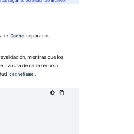
entos según su extensión de archivo.
s de
Cache
separadas
revalidación, mientras que los
hé. La ruta de cada recurso
edad
cacheName
.