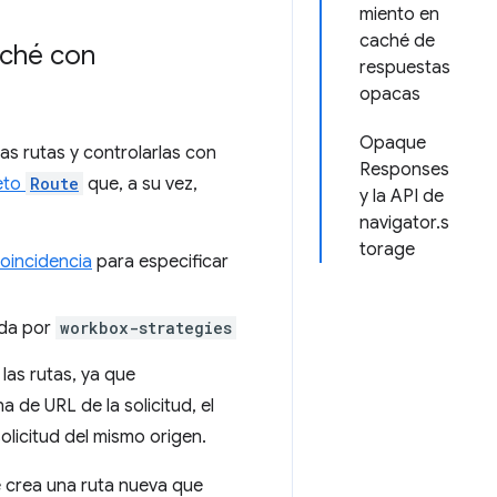
miento en
caché de
aché con
respuestas
opacas
Opaque
las rutas y controlarlas con
Responses
eto
Route
que, a su vez,
y la API de
navigator.s
torage
oincidencia
para especificar
ada por
workbox-strategies
las rutas, ya que
na de URL de la solicitud, el
olicitud del mismo origen.
se crea una ruta nueva que