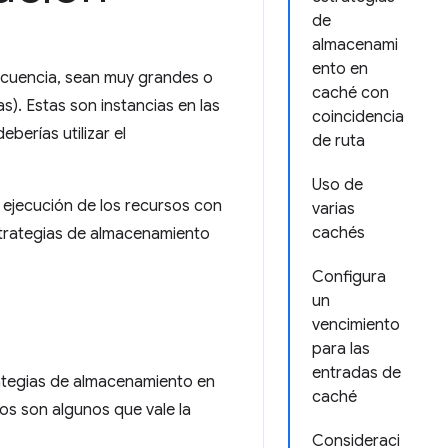
de
almacenami
ento en
ecuencia, sean muy grandes o
caché con
s). Estas son instancias en las
coincidencia
deberías utilizar el
de ruta
Uso de
ejecución de los recursos con
varias
cachés
estrategias de almacenamiento
Configura
un
vencimiento
para las
entradas de
rategias de almacenamiento en
caché
tos son algunos que vale la
Consideraci