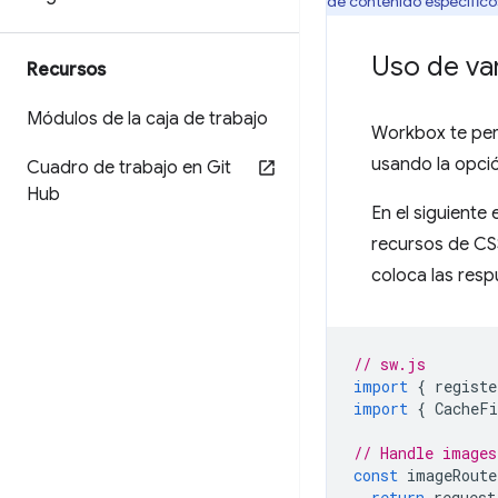
de contenido específicos
Uso de va
Recursos
Módulos de la caja de trabajo
Workbox te per
usando la opci
Cuadro de trabajo en Git
Hub
En el siguiente
recursos de CSS
coloca las resp
// sw.js
import
{
registe
import
{
CacheFi
// Handle images
const
imageRoute
return
request