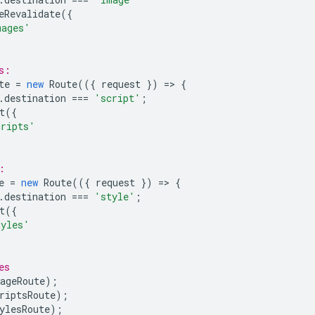
eRevalidate
({
mages'
s:
te
=
new
Route
(({
request
})
=
>
{
.
destination
===
'script'
;
t
({
cripts'
:
e
=
new
Route
(({
request
})
=
>
{
.
destination
===
'style'
;
t
({
tyles'
es
ageRoute
);
riptsRoute
);
ylesRoute
);