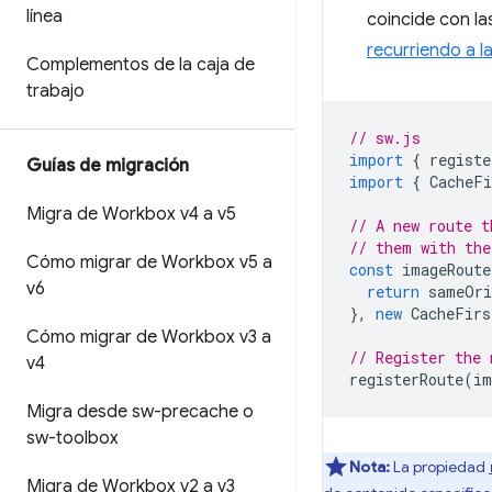
línea
coincide con la
recurriendo a l
Complementos de la caja de
trabajo
// sw.js
import
{
registe
Guías de migración
import
{
CacheFi
Migra de Workbox v4 a v5
// A new route t
// them with the
Cómo migrar de Workbox v5 a
const
imageRoute
v6
return
sameOri
},
new
CacheFirs
Cómo migrar de Workbox v3 a
// Register the 
v4
registerRoute
(
im
Migra desde sw-precache o
sw-toolbox
Nota:
La propiedad
Migra de Workbox v2 a v3