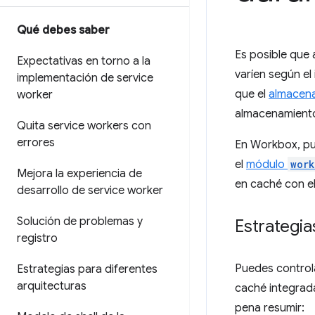
Qué debes saber
Es posible que
Expectativas en torno a la
varíen según el
implementación de service
que el
almacena
worker
almacenamiento
Quita service workers con
errores
En Workbox, pu
el
módulo
work
Mejora la experiencia de
en caché con e
desarrollo de service worker
Solución de problemas y
Estrategi
registro
Puedes controla
Estrategias para diferentes
arquitecturas
caché integrad
pena resumir: