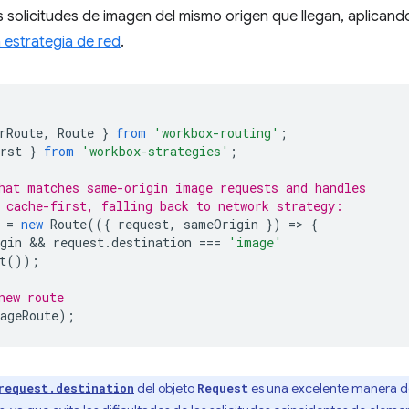
s solicitudes de imagen del mismo origen que llegan, aplican
a estrategia de red
.
rRoute
,
Route
}
from
'workbox-routing'
;
rst
}
from
'workbox-strategies'
;
hat matches same-origin image requests and handles
 cache-first, falling back to network strategy:
=
new
Route
(({
request
,
sameOrigin
})
=
>
{
gin
 && 
request
.
destination
===
'image'
t
());
new route
ageRoute
);
del objeto
es una excelente manera de 
request.destination
Request