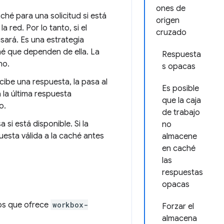
ones de
é para una solicitud si está
origen
 red. Por lo tanto, si el
cruzado
sará. Es una estrategia
hé que dependen de ella. La
Respuesta
no.
s opacas
cibe una respuesta, la pasa al
Es posible
á la última respuesta
que la caja
o.
de trabajo
si está disponible. Si la
no
puesta válida a la caché antes
almacene
en caché
las
respuestas
opacas
dos que ofrece
workbox-
Forzar el
almacena