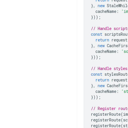
},
new
StaleWhil
cacheName
:
'i
}));
// Handle script
const
scriptsRou
return
request
},
new
CacheFirs
cacheName
:
's
}));
// Handle styles
const
stylesRout
return
request
},
new
CacheFirs
cacheName
:
's
}));
// Register rout
registerRoute
(
im
registerRoute
(
sc
registerRoute
(
st