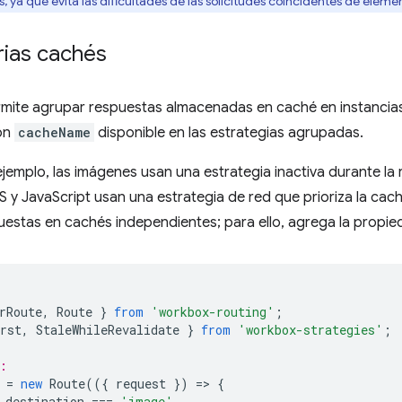
, ya que evita las dificultades de las solicitudes coincidentes de elem
rias cachés
mite agrupar respuestas almacenadas en caché en instancia
ón
cacheName
disponible en las estrategias agrupadas.
 ejemplo, las imágenes usan una estrategia inactiva durante la 
 y JavaScript usan una estrategia de red que prioriza la cac
uestas en cachés independientes; para ello, agrega la propi
rRoute
,
Route
}
from
'workbox-routing'
;
rst
,
StaleWhileRevalidate
}
from
'workbox-strategies'
;
:
=
new
Route
(({
request
})
=
>
{
.
destination
===
'image'