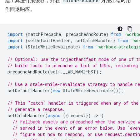
建工具进行预缓存，并在
matchPrecache
方法出错时用
作回退响应。
import
{
matchPrecache
,
precacheAndRoute
}
from
'workb
import
{
setDefaultHandler
,
setCatchHandler
}
from
'wo
import
{
StaleWhileRevalidate
}
from
'workbox-strategi
// Optional: use the injectManifest mode of one of t
// build tools to precache a list of URLs, including
precacheAndRoute
(
self
.
__WB_MANIFEST
);
// Use a stale-while-revalidate strategy to handle re
setDefaultHandler
(
new
StaleWhileRevalidate
());
// This "catch" handler is triggered when any of the
// generate a response.
setCatchHandler
(
async
({
request
})
=
>
{
// Fallback assets are precached when the service 
// served in the event of an error below. Use `even
// figure out how to respond, or use request.desti