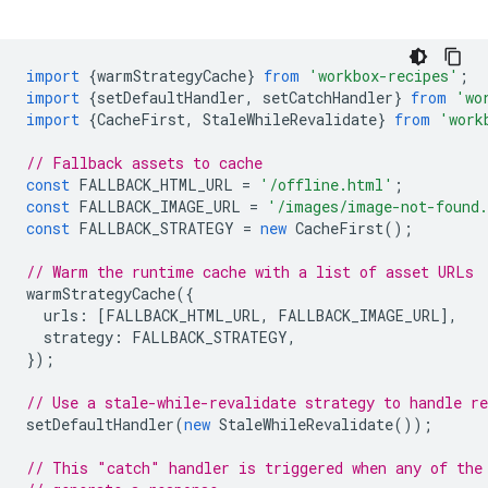
import
{
warmStrategyCache
}
from
'workbox-recipes'
;
import
{
setDefaultHandler
,
setCatchHandler
}
from
'wo
import
{
CacheFirst
,
StaleWhileRevalidate
}
from
'work
// Fallback assets to cache
const
FALLBACK_HTML_URL
=
'/offline.html'
;
const
FALLBACK_IMAGE_URL
=
'/images/image-not-found
const
FALLBACK_STRATEGY
=
new
CacheFirst
();
// Warm the runtime cache with a list of asset URLs
warmStrategyCache
({
urls
:
[
FALLBACK_HTML_URL
,
FALLBACK_IMAGE_URL
],
strategy
:
FALLBACK_STRATEGY
,
});
// Use a stale-while-revalidate strategy to handle re
setDefaultHandler
(
new
StaleWhileRevalidate
());
// This "catch" handler is triggered when any of the