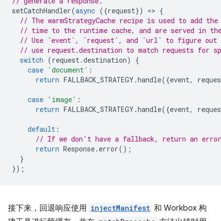
// generate a response.
setCatchHandler
(
async
({
request
})
=
>
{
// The warmStrategyCache recipe is used to add the
// time to the runtime cache, and are served in th
// Use `event`, `request`, and `url` to figure out 
// use request.destination to match requests for s
switch
(
request
.
destination
)
{
case
'document'
:
return
FALLBACK_STRATEGY
.
handle
({
event
,
reques
case
'image'
:
return
FALLBACK_STRATEGY
.
handle
({
event
,
reques
default
:
// If we don't have a fallback, return an erro
return
Response
.
error
();
}
});
接下来，回退响应使用
injectManifest
和 Workbox 构