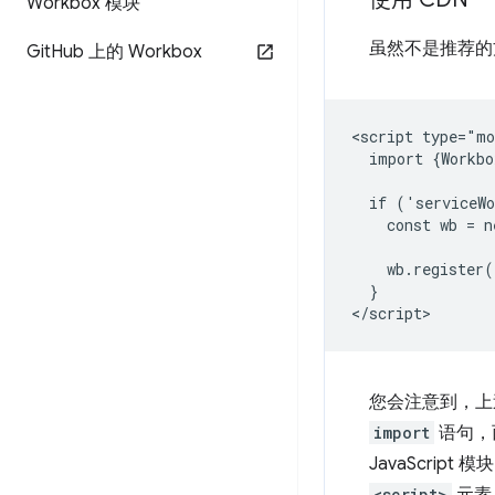
Workbox 模块
虽然不是推荐
Git
Hub 上的 Workbox
<script type="mo
  import {Workbo
  if ('serviceWo
    const wb = n
    wb.register(
  }

您会注意到，
import
语句，而
JavaScri
<script>