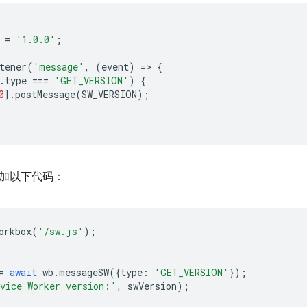
=
'1.0.0'
;
tener
(
'message'
,
(
event
)
=
>
{
.
type
===
'GET_VERSION'
)
{
0
].
postMessage
(
SW_VERSION
);
加以下代码：
orkbox
(
'/sw.js'
);
=
await
wb
.
messageSW
({
type
:
'GET_VERSION'
});
vice Worker version:'
,
swVersion
);