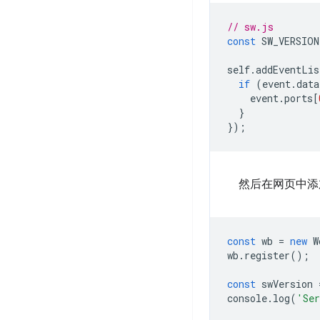
// sw.js
const
SW_VERSION
self
.
addEventLis
if
(
event
.
data
event
.
ports
[
}
});
然后在网页中添
const
wb
=
new
W
wb
.
register
();
const
swVersion
console
.
log
(
'Ser