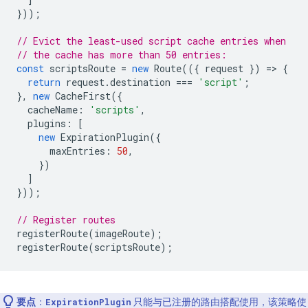
}));
// Evict the least-used script cache entries when
// the cache has more than 50 entries:
const
scriptsRoute
=
new
Route
(({
request
})
=
>
{
return
request
.
destination
===
'script'
;
},
new
CacheFirst
({
cacheName
:
'scripts'
,
plugins
:
[
new
ExpirationPlugin
({
maxEntries
:
50
,
})
]
}));
// Register routes
registerRoute
(
imageRoute
);
registerRoute
(
scriptsRoute
);
要点
：
只能与已注册的路由搭配使用，该策略使
ExpirationPlugin