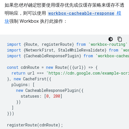
如果您
绝对确定
想要使用缓存优先或仅缓存策略来缓存不透
明响应，则可以使用
workbox-cacheable-response
模
块
强制 Workbox 执行此操作：
import
{
Route
,
registerRoute
}
from
'workbox-routing'
import
{
NetworkFirst
,
StaleWhileRevalidate
}
from
'wo
import
{
CacheableResponsePlugin
}
from
'workbox-cache
const
cdnRoute
=
new
Route
(({
url
})
=
>
{
return
url
===
'https://cdn.google.com/example-scr
},
new
CacheFirst
({
plugins
:
[
new
CacheableResponsePlugin
({
statuses
:
[
0
,
200
]
})
]
}))
registerRoute
(
cdnRoute
);