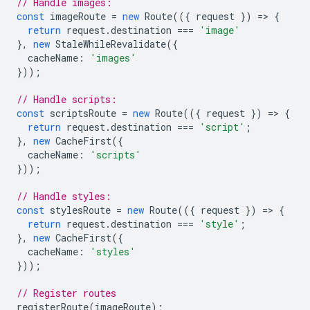
// Handle images:
const
imageRoute
=
new
Route
(({
request
})
=
>
{
return
request
.
destination
===
'image'
},
new
StaleWhileRevalidate
({
cacheName
:
'images'
}));
// Handle scripts:
const
scriptsRoute
=
new
Route
(({
request
})
=
>
{
return
request
.
destination
===
'script'
;
},
new
CacheFirst
({
cacheName
:
'scripts'
}));
// Handle styles:
const
stylesRoute
=
new
Route
(({
request
})
=
>
{
return
request
.
destination
===
'style'
;
},
new
CacheFirst
({
cacheName
:
'styles'
}));
// Register routes
registerRoute
(
imageRoute
);