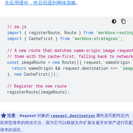
先应用缓存，然后回退到网络策略
。
// sw.js
import
{
registerRoute
,
Route
}
from
'workbox-routin
import
{
CacheFirst
}
from
'workbox-strategies'
;
// A new route that matches same-origin image reques
// them with the cache-first, falling back to networ
const
imageRoute
=
new
Route
(({
request
,
sameOrigin
return
sameOrigin
 && 
request
.
destination
===
'imag
},
new
CacheFirst
());
// Register the new route
registerRoute
(
imageRoute
);
注意
：
对象的
属性是匹配特定内
Request
request.destination
容类型请求的绝佳方法，因为它可以根据文件扩展名避开对资产进行匹配
请求的误区。