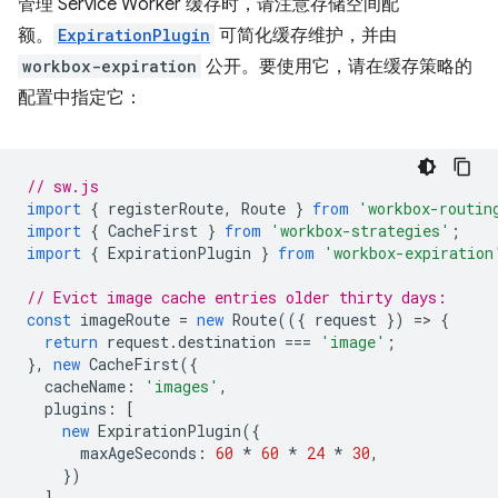
管理 Service Worker 缓存时，请注意存储空间配
额。
ExpirationPlugin
可简化缓存维护，并由
workbox-expiration
公开。要使用它，请在缓存策略的
配置中指定它：
// sw.js
import
{
registerRoute
,
Route
}
from
'workbox-routin
import
{
CacheFirst
}
from
'workbox-strategies'
;
import
{
ExpirationPlugin
}
from
'workbox-expiration
// Evict image cache entries older thirty days:
const
imageRoute
=
new
Route
(({
request
})
=
>
{
return
request
.
destination
===
'image'
;
},
new
CacheFirst
({
cacheName
:
'images'
,
plugins
:
[
new
ExpirationPlugin
({
maxAgeSeconds
:
60
*
60
*
24
*
30
,
})
]