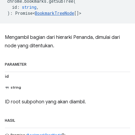
chrome
.
bookmarks
.
getSubTree
(
id
:
string
,
)
:
Promise<
BookmarkTreeNode
[]
>
Mengambil bagian dari hierarki Penanda, dimulai dari
node yang ditentukan.
PARAMETER
id
string
ID root subpohon yang akan diambil.
HASIL
Promise<
BookmarkTreeNode
[]>