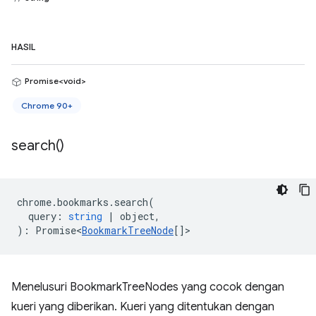
HASIL
Promise<void>
Chrome 90+
search(
)
chrome
.
bookmarks
.
search
(
query
:
string
|
object
,
)
:
Promise<
BookmarkTreeNode
[]
>
Menelusuri BookmarkTreeNodes yang cocok dengan
kueri yang diberikan. Kueri yang ditentukan dengan