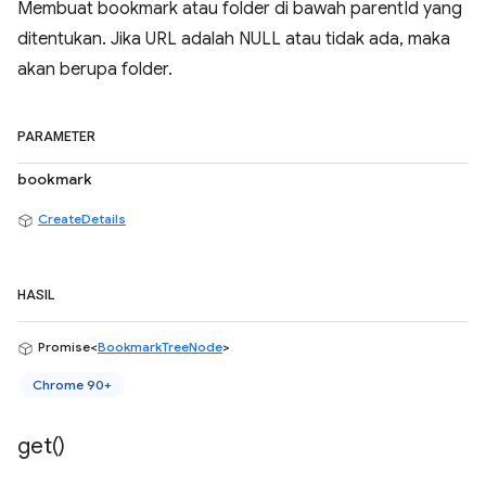
Membuat bookmark atau folder di bawah parentId yang
ditentukan. Jika URL adalah NULL atau tidak ada, maka
akan berupa folder.
PARAMETER
bookmark
CreateDetails
HASIL
Promise<
BookmarkTreeNode
>
Chrome 90+
get(
)