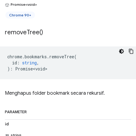
Promise<void>
Chrome 90+
remove
Tree(
)
chrome
.
bookmarks
.
removeTree
(
id
:
string
,
)
:
Promise<void>
Menghapus folder bookmark secara rekursif.
PARAMETER
id
string