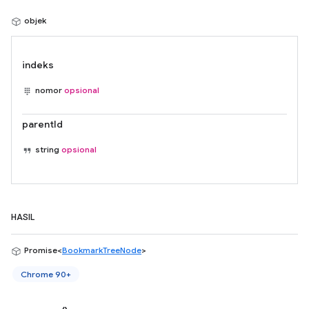
objek
indeks
nomor
opsional
parentId
string
opsional
HASIL
Promise<
BookmarkTreeNode
>
Chrome 90+