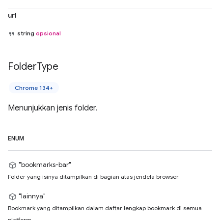
url
string
opsional
Folder
Type
Chrome 134+
Menunjukkan jenis folder.
ENUM
"bookmarks-bar"
Folder yang isinya ditampilkan di bagian atas jendela browser.
"lainnya"
Bookmark yang ditampilkan dalam daftar lengkap bookmark di semua
platform.