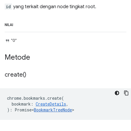
id
yang terkait dengan node tingkat root.
NILAI
"0"
Metode
create(
)
chrome
.
bookmarks
.
create
(
bookmark
:
CreateDetails
,
)
:
Promise<
BookmarkTreeNode
>