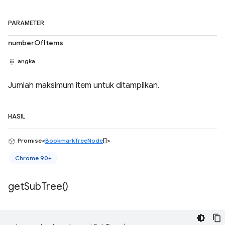
PARAMETER
numberOfItems
angka
Jumlah maksimum item untuk ditampilkan.
HASIL
Promise<
BookmarkTreeNode
[]>
Chrome 90+
get
Sub
Tree(
)