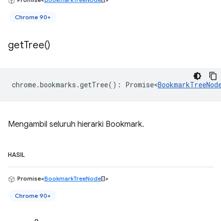
Chrome 90+
get
Tree(
)
chrome
.
bookmarks
.
getTree
()
:
Promise<
BookmarkTreeNod
Mengambil seluruh hierarki Bookmark.
HASIL
Promise<
BookmarkTreeNode
[]>
Chrome 90+