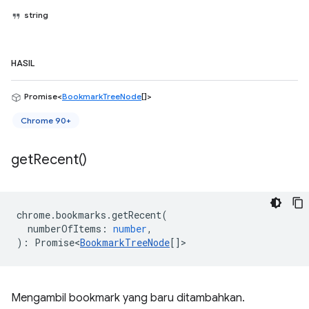
string
HASIL
Promise<
BookmarkTreeNode
[]>
Chrome 90+
get
Recent(
)
chrome
.
bookmarks
.
getRecent
(
numberOfItems
:
number
,
)
:
Promise<
BookmarkTreeNode
[]
>
Mengambil bookmark yang baru ditambahkan.