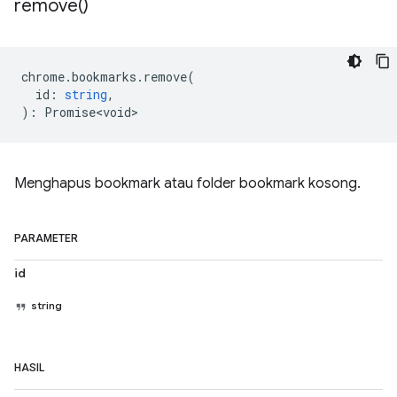
remove(
)
chrome
.
bookmarks
.
remove
(
id
:
string
,
)
:
Promise<void>
Menghapus bookmark atau folder bookmark kosong.
PARAMETER
id
string
HASIL