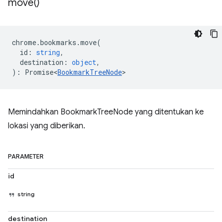
move(
)
chrome
.
bookmarks
.
move
(
id
:
string
,
destination
:
object
,
)
:
Promise<
BookmarkTreeNode
>
Memindahkan BookmarkTreeNode yang ditentukan ke
lokasi yang diberikan.
PARAMETER
id
string
destination