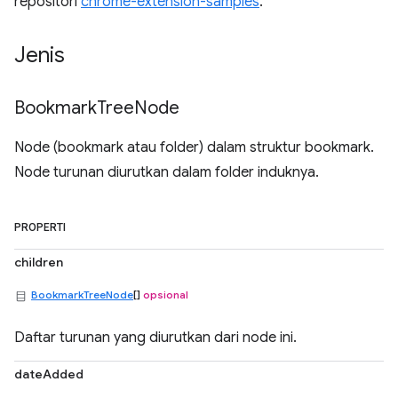
repositori
chrome-extension-samples
.
Jenis
Bookmark
Tree
Node
Node (bookmark atau folder) dalam struktur bookmark.
Node turunan diurutkan dalam folder induknya.
PROPERTI
children
BookmarkTreeNode
[]
opsional
Daftar turunan yang diurutkan dari node ini.
dateAdded