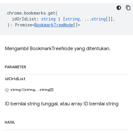
chrome
.
bookmarks
.
get
(
idOrIdList
:
string
|
[
string
, ...
string
[]],
)
:
Promise<
BookmarkTreeNode
[]
>
Mengambil BookmarkTreeNode yang ditentukan.
PARAMETER
idOrIdList
string | [string, ...string[]]
ID bernilai string tunggal, atau array ID bernilai string
HASIL