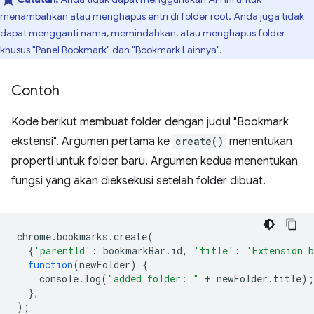
menambahkan atau menghapus entri di folder root. Anda juga tidak
dapat mengganti nama, memindahkan, atau menghapus folder
khusus "Panel Bookmark" dan "Bookmark Lainnya".
Contoh
Kode berikut membuat folder dengan judul "Bookmark
ekstensi". Argumen pertama ke
create()
menentukan
properti untuk folder baru. Argumen kedua menentukan
fungsi yang akan dieksekusi setelah folder dibuat.
chrome
.
bookmarks
.
create
(
{
'parentId'
:
bookmarkBar
.
id
,
'title'
:
'Extension 
function
(
newFolder
)
{
console
.
log
(
"added folder: "
+
newFolder
.
title
);
},
);