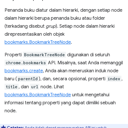
Penanda buku diatur dalam hierarki, dengan setiap node
dalam hierarki berupa penanda buku atau folder
(terkadang disebut
grup
). Setiap node dalam hierarki
direpresentasikan oleh objek
bookmarks.BookmarkTreeNode
.
Properti
BookmarkTreeNode
digunakan di seluruh
chrome.bookmarks
API. Misalnya, saat Anda memanggil
bookmarks.create
, Anda akan meneruskan induk node
baru (
parentId
), dan, secara opsional, properti
index
,
title
, dan
url
node. Lihat
bookmarks.BookmarkTreeNode
untuk mengetahui
informasi tentang properti yang dapat dimiliki sebuah
node.
Catatan:
Anda tidak dapat menggunakan API ini untuk