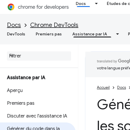
Docs
Études de 
Docs
Chrome DevTools
DevTools
Premiers pas
Assistance par IA
votre langue préf
Assistance par IA
Accueil
Docs
Aperçu
Génér
Premiers pas
Discuter avec l'assistance IA
les s
Générer du code dans la