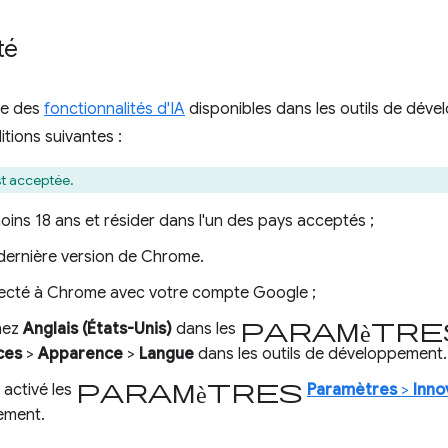
té
une des
fonctionnalités d'IA
disponibles dans les outils de dév
itions suivantes :
st acceptée.
oins 18 ans et résider dans l'un des pays acceptés ;
a dernière version de Chrome.
ecté à Chrome avec votre compte Google ;
paramètre
nez
Anglais (États-Unis)
dans les
ces
>
Apparence
>
Langue
dans les outils de développement.
paramètres
 activé les
Paramètres
>
Inno
ement.