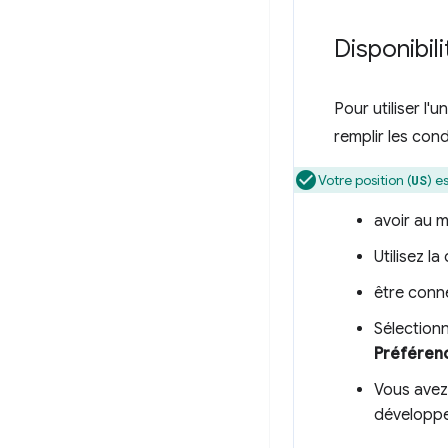
Disponibili
Pour utiliser l'
remplir les cond
Votre position (
) e
US
avoir au m
Utilisez l
être conn
Sélection
Préféren
Vous avez
développ