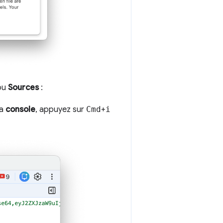
ou
Sources
:
la
console
, appuyez sur
Cmd
+
i