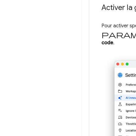
Activer la
Pour activer s
Param
code
.