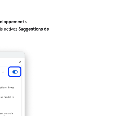
veloppement
>
uis activez
Suggestions de