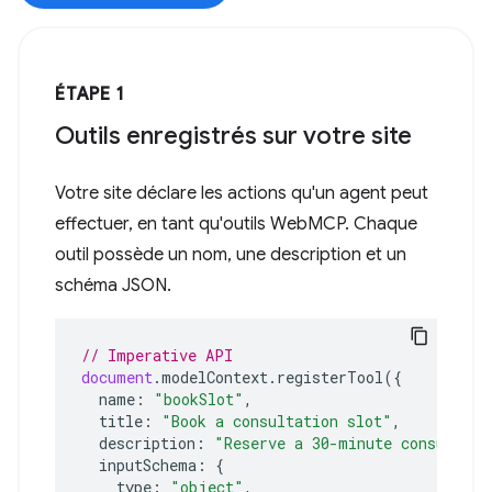
ÉTAPE 1
Outils enregistrés sur votre site
Votre site déclare les actions qu'un agent peut
effectuer, en tant qu'outils WebMCP. Chaque
outil possède un nom, une description et un
schéma JSON.
// Imperative API
document
.
modelContext
.
registerTool
({
name
:
"bookSlot"
,
title
:
"Book a consultation slot"
,
description
:
"Reserve a 30-minute consultati
inputSchema
:
{
type
:
"object"
,