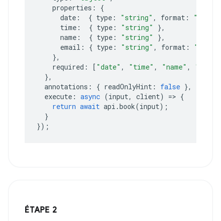
properties
:
{
date
:
{
type
:
"string"
,
format
:
"date"
time
:
{
type
:
"string"
},
name
:
{
type
:
"string"
},
email
:
{
type
:
"string"
,
format
:
"email
},
required
:
[
"date"
,
"time"
,
"name"
,
"email
},
annotations
:
{
readOnlyHint
:
false
},
execute
:
async
(
input
,
client
)
=>
{
return
await
api
.
book
(
input
);
}
});
ÉTAPE 2