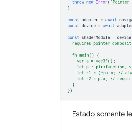
throw
new
Error
(
`Pointer 
}
const
adapter
=
await
navig
const
device
=
await
adapte
const
shaderModule
=
device
  requires pointer_composit
  fn main() {
    var a = vec3f();
    let p : ptr<function, v
    let r1 = (*p).x; // alw
    let r2 = p.x; // requir
  }`
});
Estado somente le