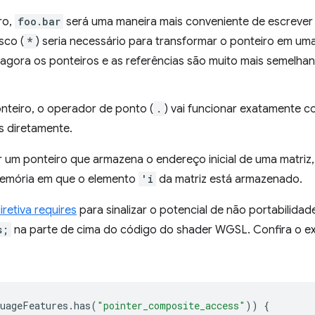
ro,
foo.bar
será uma maneira mais conveniente de escreve
sco (
*
) seria necessário para transformar o ponteiro em uma
agora os ponteiros e as referências são muito mais semelha
nteiro, o operador de ponto (
.
) vai funcionar exatamente
 diretamente.
 um ponteiro que armazena o endereço inicial de uma matriz
 memória em que o elemento
'i
da matriz está armazenado.
iretiva requires
para sinalizar o potencial de não portabilida
s;
na parte de cima do código do shader WGSL. Confira o e
uageFeatures
.
has
(
"pointer_composite_access"
))
{