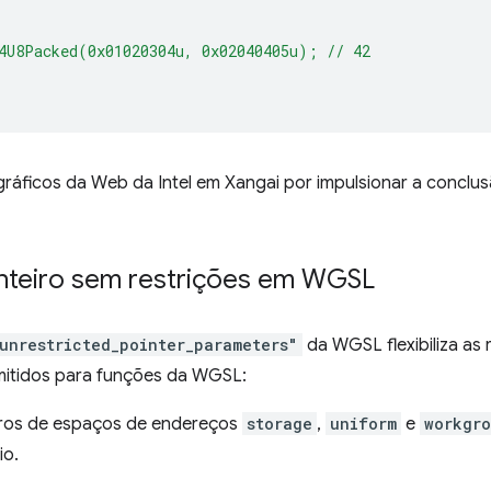
4U8Packed(0x01020304u, 0x02040405u); // 42
áficos da Web da Intel em Xangai por impulsionar a conclus
nteiro sem restrições em WGSL
unrestricted_pointer_parameters"
da WGSL flexibiliza as 
mitidos para funções da WGSL:
tros de espaços de endereços
storage
,
uniform
e
workgr
io.