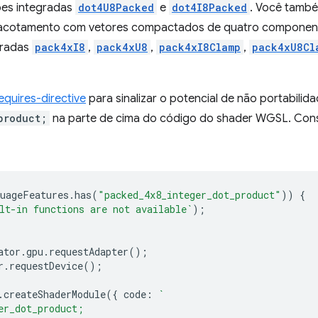
es integradas
dot4U8Packed
e
dot4I8Packed
. Você també
otamento com vetores compactados de quatro componente
gradas
pack4xI8
,
pack4xU8
,
pack4xI8Clamp
,
pack4xU8Cl
equires-directive
para sinalizar o potencial de não portabili
product;
na parte de cima do código do shader WGSL. Consu
uageFeatures
.
has
(
"packed_4x8_integer_dot_product"
))
{
lt-in functions are not available`
);
ator
.
gpu
.
requestAdapter
();
r
.
requestDevice
();
.
createShaderModule
({
code
:
`
er_dot_product;