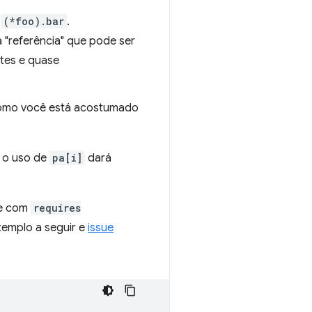
r
(*foo).bar
.
 "referência" que pode ser
ntes e quase
 como você está acostumado
, o uso de
pa[i]
dará
de com
requires
xemplo a seguir e
issue