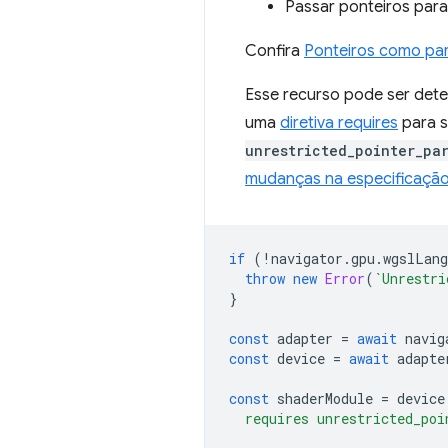
Passar ponteiros para
Confira
Ponteiros como pa
Esse recurso pode ser de
uma
diretiva requires
para s
unrestricted_pointer_pa
mudanças na especificaç
if
(
!
navigator
.
gpu
.
wgslLang
throw
new
Error
(
`Unrestri
}
const
adapter
=
await
navig
const
device
=
await
adapte
const
shaderModule
=
device
  requires unrestricted_poi