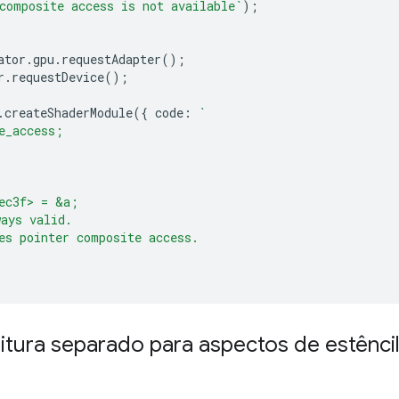
composite access is not available`
);
ator
.
gpu
.
requestAdapter
();
r
.
requestDevice
();
.
createShaderModule
({
code
:
`
e_access;
ec3f> = &a;
ays valid.
es pointer composite access.
itura separado para aspectos de estênci