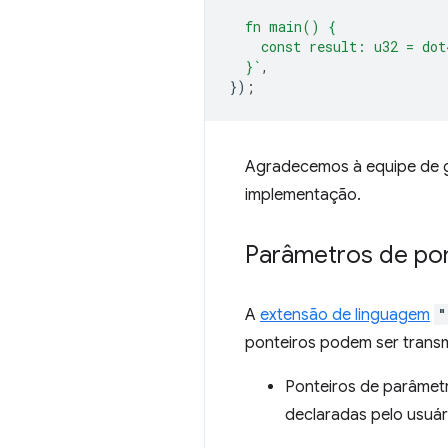
  fn main() {
    const result: u32 = dot
  }`
,
});
Agradecemos à equipe de gr
implementação.
Parâmetros de po
A
extensão de linguagem
"
ponteiros podem ser trans
Ponteiros de parâme
declaradas pelo usuár