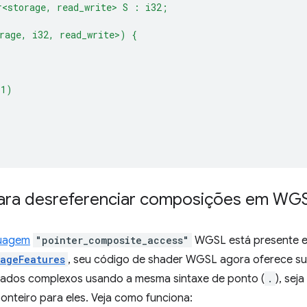
r<storage, read_write> S : i32;
rage, i32, read_write>) {
(1)
para desreferenciar composições em WG
guagem
"pointer_composite_access"
WGSL está presente 
ageFeatures
, seu código de shader WGSL agora oferece su
ados complexos usando a mesma sintaxe de ponto (
.
), sej
teiro para eles. Veja como funciona: