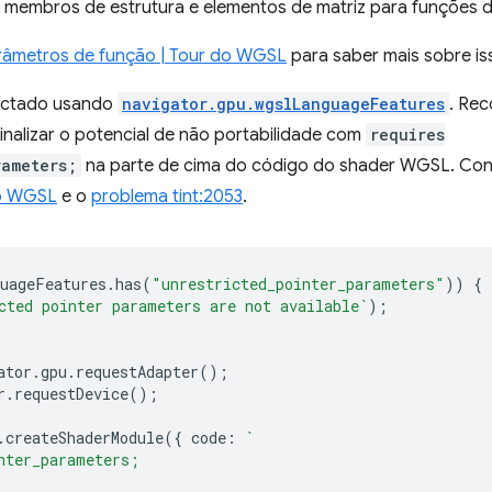
 membros de estrutura e elementos de matriz para funções d
râmetros de função | Tour do WGSL
para saber mais sobre is
tectado usando
navigator.gpu.wgslLanguageFeatures
. Re
inalizar o potencial de não portabilidade com
requires
rameters;
na parte de cima do código do shader WGSL. Confi
ão WGSL
e o
problema tint:2053
.
uageFeatures
.
has
(
"unrestricted_pointer_parameters"
))
{
cted pointer parameters are not available`
);
ator
.
gpu
.
requestAdapter
();
r
.
requestDevice
();
.
createShaderModule
({
code
:
`
nter_parameters;