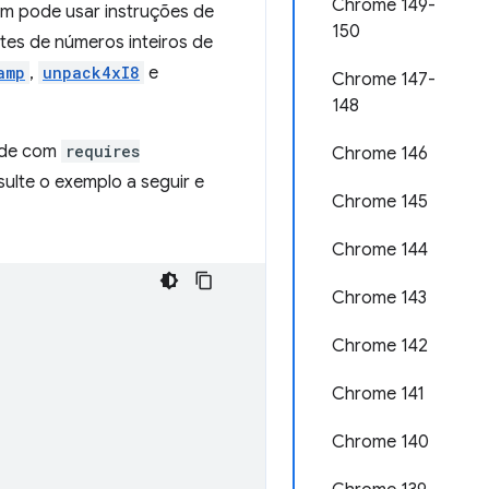
Chrome 149-
m pode usar instruções de
150
s de números inteiros de
amp
,
unpack4xI8
e
Chrome 147-
148
dade com
requires
Chrome 146
lte o exemplo a seguir e
Chrome 145
Chrome 144
Chrome 143
Chrome 142
Chrome 141
Chrome 140