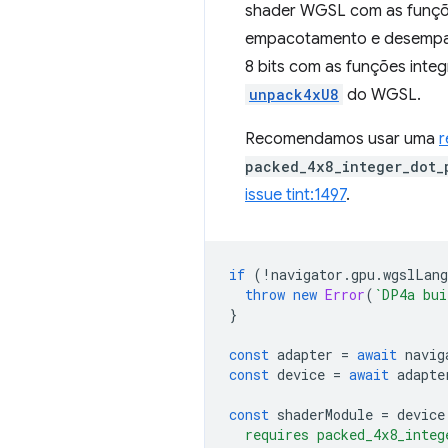
shader WGSL com as funçõ
empacotamento e desempac
8 bits com as funções inte
unpack4xU8
do WGSL.
Recomendamos usar uma
r
packed_4x8_integer_dot_
issue tint:1497
.
if
(
!
navigator
.
gpu
.
wgslLang
throw
new
Error
(
`DP4a bui
}
const
adapter
=
await
navig
const
device
=
await
adapte
const
shaderModule
=
device
  requires packed_4x8_integ