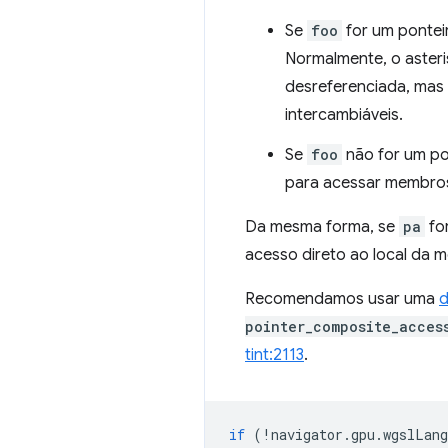
Se
foo
for um pontei
Normalmente, o asteri
desreferenciada, mas 
intercambiáveis.
Se
foo
não for um po
para acessar membros
Da mesma forma, se
pa
for
acesso direto ao local da
Recomendamos usar uma
d
pointer_composite_acces
tint:2113
.
if
(
!
navigator
.
gpu
.
wgslLang