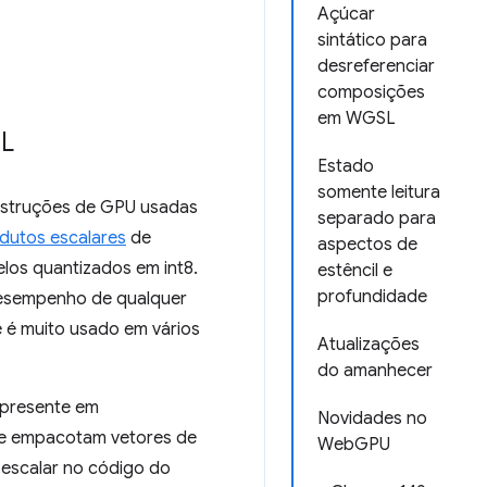
Açúcar
sintático para
desreferenciar
composições
em WGSL
SL
Estado
somente leitura
instruções de GPU usadas
separado para
dutos escalares
de
aspectos de
elos quantizados em int8.
estêncil e
profundidade
desempenho de qualquer
e é muito usado em vários
Atualizações
do amanhecer
presente em
Novidades no
 que empacotam vetores de
WebGPU
 escalar no código do