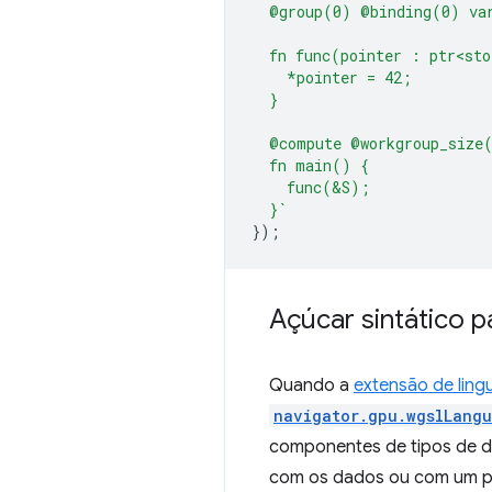
  @group(0) @binding(0) va
  fn func(pointer : ptr<sto
    *pointer = 42;
  }
  @compute @workgroup_size
  fn main() {
    func(&S);
  }`
});
Açúcar sintático 
Quando a
extensão de lin
navigator.gpu.wgslLangu
componentes de tipos de d
com os dados ou com um pon