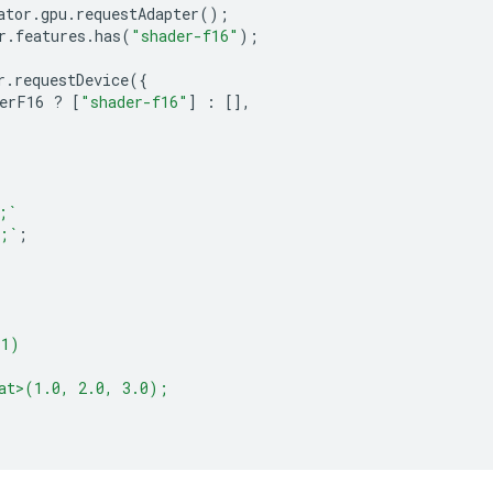
ator
.
gpu
.
requestAdapter
();
r
.
features
.
has
(
"shader-f16"
);
r
.
requestDevice
({
erF16
?
[
"shader-f16"
]
:
[],
;`
;`
;
(1)
at>(1.0, 2.0, 3.0);