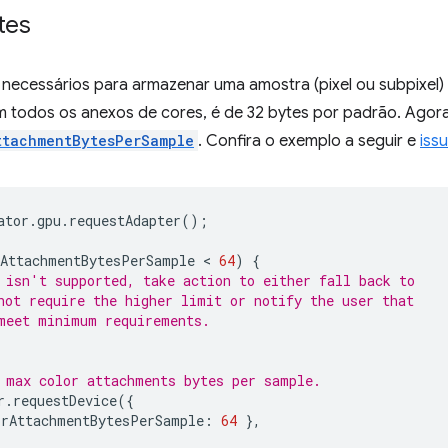
tes
ecessários para armazenar uma amostra (pixel ou subpixel)
m todos os anexos de cores, é de 32 bytes por padrão. Agora é
ttachmentBytesPerSample
. Confira o exemplo a seguir e
iss
ator
.
gpu
.
requestAdapter
();
AttachmentBytesPerSample
 < 
64
)
{
 isn't supported, take action to either fall back to
not require the higher limit or notify the user that
meet minimum requirements.
 max color attachments bytes per sample.
r
.
requestDevice
({
orAttachmentBytesPerSample
:
64
},