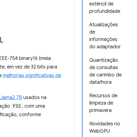
estêncil de
profundidade
Atualizações
de
L
informações
do adaptador
IEEE-754 binary16 (meia
Quantização
te, em vez de 32 bits para
de consultas
de carimbo de
 a
melhorias significativas de
data/hora
Recursos de
Llama2 7B
usados na
limpeza de
tação
f32
, com uma
primavera
ificação, conforme
Novidades no
WebGPU