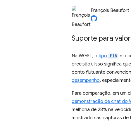
François Beaufort
Suporte para valo
Na WGSL, o
tipo
f16
é o c
precisão). Isso significa q
ponto flutuante convenciona
desempenho
, especialmen
Para comparação, em um di
demonstração de chat do
melhoria de 28% na veloci
mostrado nas capturas de te