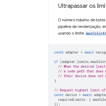
Ultrapassar os limi
O número máximo de bytes n
pipeline de renderização, e
usando o limite
maxColorA
const
adapter
=
await
navig
if
(
adapter
.
limits
.
maxColor
// When the desired limit
// a code path that does 
// their device does not 
}
// Request highest limit of
const
device
=
await
adapte
requiredLimits
:
{
maxCol
});