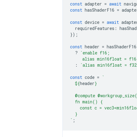
const
adapter
=
await
navig
const
hasShaderF16
=
adapte
const
device
=
await
adapte
requiredFeatures
:
hasShad
});
const
header
=
hasShaderF16
?
`enable f16;
     alias min16float = f16
:
`alias min16float = f32
const
code
=
`
${
header
}
  @compute @workgroup_size
  fn main() {
    const c = vec3<min16flo
  }
`
;