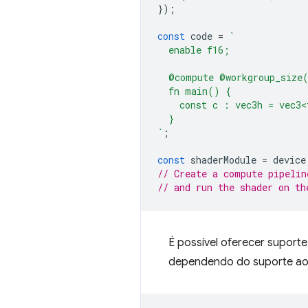
});
const
code
=
`
  enable f16;
  @compute @workgroup_size
  fn main() {
    const c : vec3h = vec3<
  }
`
;
const
shaderModule
=
device
// Create a compute pipelin
// and run the shader on th
É possível oferecer suporte
dependendo do suporte ao