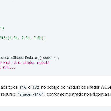
(1)
f16>(1.0h, 2.0h, 3.0h);
.
createShaderModule
({
code
});
e with this shader module
e GPU...
 aos tipos
f16
e
f32
no código do módulo de shader WG
 recurso
"shader-f16"
, conforme mostrado no snippet a se