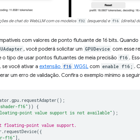
ões de chat do WebLLM com os modelos
f32
(esquerda) e
f16
(direita) d
atíveis com valores de ponto flutuante de 16 bits. Quando
PUAdapter
, você poderá solicitar um
GPUDevice
com esse re
o tipo de usar pontos flutuantes de meia precisão
f16
. Es
se você ativar a
extensão
f16
WGSL
com
enable f16;
. 
erar um erro de validação. Confira o exemplo mínimo a segui
ator
.
gpu
.
requestAdapter
();
"shader-f16"
))
{
loating-point value support is not available"
);
t floating-point value support.
r
.
requestDevice
({
r-f16"
],