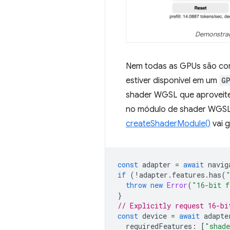
Demonstraç
Nem todas as GPUs são comp
estiver disponível em um
G
shader WGSL que aproveite 
no módulo de shader WGSL 
createShaderModule()
vai g
const
adapter
=
await
navig
if
(
!
adapter
.
features
.
has
(
throw
new
Error
(
"16-bit f
}
// Explicitly request 16-bi
const
device
=
await
adapte
requiredFeatures
:
[
"shade