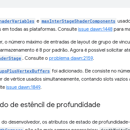
haderVariables
e
maxInterStageShaderComponents
usado
 em todas as plataformas. Consulte
issue dawn:1448
para ma
r, o número máximo de entradas de layout de grupo de vinc
 armazenamento é 8 por padrão. Agora é possível solicitar até
aderStage
. Consulte o
problema dawn:2159
.
upsPlusVertexBuffers
foi adicionado. Ele consiste no núme
r de vértice usados simultaneamente, contando slots vazios a
lte
issue dawn:1849
.
o de estêncil de profundidade
a do desenvolvedor, os atributos de estado de profundidade-