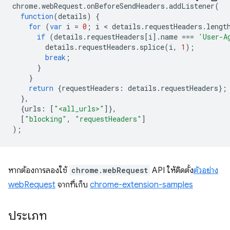
chrome
.
webRequest
.
onBeforeSendHeaders
.
addListener
(
function
(
details
)
{
for
(
var
i
=
0
;
i
 < 
details
.
requestHeaders
.
lengt
if
(
details
.
requestHeaders
[
i
].
name
===
'User-A
details
.
requestHeaders
.
splice
(
i
,
1
);
break
;
}
}
return
{
requestHeaders
:
details
.
requestHeaders
};
},
{
urls
:
[
"<all_urls>"
]},
[
"blocking"
,
"requestHeaders"
]
);
หากต้องการลองใช้
chrome.webRequest
API ให้ติดตั้ง
ตัวอย่าง
webRequest
จากที่เก็บ
chrome-extension-samples
ประเภท