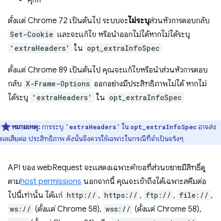
คุกกี้
ตั้งแต่ Chrome 72 เป็นต้นไป ระบบจะ
ไม่ระบุ
ส่วนหัวการตอบกลับ
Set-Cookie
และจะแก้ไข หรือนำออกไม่ได้หากไม่ได้ระบุ
'extraHeaders'
ใน
opt_extraInfoSpec
ตั้งแต่ Chrome 89 เป็นต้นไป คุณจะแก้ไขหรือนำส่วนหัวการตอบ
กลับ
X-Frame-Options
ออกอย่างมีประสิทธิภาพไม่ได้ หากไม่
ได้ระบุ
'extraHeaders'
ใน
opt_extraInfoSpec
หมายเหตุ:
การระบุ
ใน
อาจส่ง
'extraHeaders'
opt_extraInfoSpec
ผลเสียต่อ ประสิทธิภาพ ดังนั้นจึงควรใช้เฉพาะในกรณีที่จำเป็นจริงๆ
API ของ webRequest จะแสดงเฉพาะคำขอที่ส่วนขยายมีสิทธิ์ดู
ตาม
host permissions
นอกจากนี้ คุณจะเข้าถึงได้เฉพาะสคีมต่อ
ไปนี้เท่านั้น ได้แก่
http://
,
https://
,
ftp://
,
file://
,
ws://
(ตั้งแต่ Chrome 58),
wss://
(ตั้งแต่ Chrome 58),