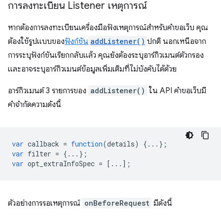
การลงทะเบียน Listener เหตุการณ์
หากต้องการลงทะเบียนเครื่องมือฟังเหตุการณ์สำหรับคำขอเว็บ คุณ
ต้องใช้รูปแบบของ
ฟังก์ชัน
addListener()
ปกติ นอกเหนือจาก
การระบุฟังก์ชันเรียกกลับแล้ว คุณยังต้องระบุอาร์กิวเมนต์ตัวกรอง
และอาจระบุอาร์กิวเมนต์ข้อมูลเพิ่มเติมที่ไม่บังคับได้ด้วย
อาร์กิวเมนต์ 3 รายการของ
addListener()
ใน API คำขอเว็บมี
คำจำกัดความดังนี้
var
callback
=
function
(
details
)
{...};
var
filter
=
{...};
var
opt_extraInfoSpec
=
[...];
ตัวอย่างการรอเหตุการณ์
onBeforeRequest
มีดังนี้