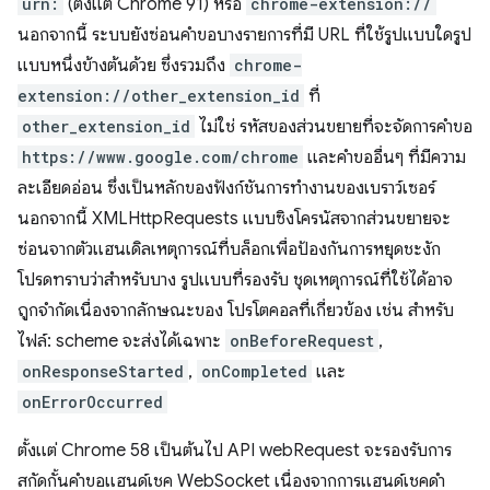
urn:
(ตั้งแต่ Chrome 91) หรือ
chrome-extension://
นอกจากนี้ ระบบยังซ่อนคำขอบางรายการที่มี URL ที่ใช้รูปแบบใดรูป
แบบหนึ่งข้างต้นด้วย ซึ่งรวมถึง
chrome-
extension://other_extension_id
ที่
other_extension_id
ไม่ใช่ รหัสของส่วนขยายที่จะจัดการคำขอ
https://www.google.com/chrome
และคำขออื่นๆ ที่มีความ
ละเอียดอ่อน ซึ่งเป็นหลักของฟังก์ชันการทำงานของเบราว์เซอร์
นอกจากนี้ XMLHttpRequests แบบซิงโครนัสจากส่วนขยายจะ
ซ่อนจากตัวแฮนเดิลเหตุการณ์ที่บล็อกเพื่อป้องกันการหยุดชะงัก
โปรดทราบว่าสำหรับบาง รูปแบบที่รองรับ ชุดเหตุการณ์ที่ใช้ได้อาจ
ถูกจำกัดเนื่องจากลักษณะของ โปรโตคอลที่เกี่ยวข้อง เช่น สำหรับ
ไฟล์: scheme จะส่งได้เฉพาะ
onBeforeRequest
,
onResponseStarted
,
onCompleted
และ
onErrorOccurred
ตั้งแต่ Chrome 58 เป็นต้นไป API webRequest จะรองรับการ
สกัดกั้นคำขอแฮนด์เชค WebSocket เนื่องจากการแฮนด์เชคดำ