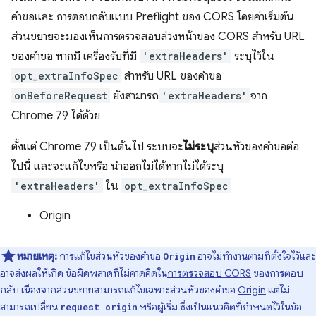
คำขอและ การตอบกลับแบบ Preflight ของ CORS โดยค่าเริ่มต้น
ส่วนขยายจะมองเห็นการตรวจสอบล่วงหน้าของ CORS สำหรับ URL
ของคำขอ หากมี เครื่องรับที่มี
'extraHeaders'
ระบุไว้ใน
opt_extraInfoSpec
สำหรับ URL ของคำขอ
onBeforeRequest
ยังสามารถ
'extraHeaders'
จาก
Chrome 79 ได้ด้วย
ตั้งแต่ Chrome 79 เป็นต้นไป ระบบจะ
ไม่ระบุ
ส่วนหัวของคำขอต่อ
ไปนี้ และจะแก้ไขหรือ นำออกไม่ได้หากไม่ได้ระบุ
'extraHeaders'
ใน
opt_extraInfoSpec
Origin
หมายเหตุ:
การแก้ไขส่วนหัวของคำขอ
อาจไม่ทำงานตามที่ตั้งใจไว้และ
Origin
อาจส่งผลให้เกิด ข้อผิดพลาดที่ไม่คาดคิดใน
การตรวจสอบ CORS
ของการตอบ
กลับ เนื่องจากส่วนขยายสามารถแก้ไขเฉพาะส่วนหัวของคำขอ
Origin
แต่ไม่
สามารถเปลี่ยน
หรือผู้เริ่ม ซึ่งเป็นแนวคิดที่กำหนดไว้ในข้อ
request origin