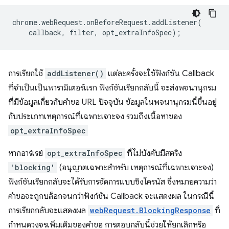
chrome
.
webRequest
.
onBeforeRequest
.
addListener
(
callback
,
filter
,
opt_extraInfoSpec
);
การเรียกใช้
addListener()
แต่ละครั้งจะใช้ฟังก์ชัน Callback
ที่จำเป็นเป็นพารามิเตอร์แรก ฟังก์ชันเรียกกลับนี้ จะส่งพจนานุกรม
ที่มีข้อมูลเกี่ยวกับคำขอ URL ปัจจุบัน ข้อมูลในพจนานุกรมนี้ขึ้นอยู่
กับประเภทเหตุการณ์ที่เฉพาะเจาะจง รวมถึงเนื้อหาของ
opt_extraInfoSpec
หากอาร์เรย์
opt_extraInfoSpec
ที่ไม่บังคับมีสตริง
'blocking'
(อนุญาตเฉพาะสำหรับ เหตุการณ์ที่เฉพาะเจาะจง)
ฟังก์ชันเรียกกลับจะได้รับการจัดการแบบซิงโครนัส ซึ่งหมายความว่า
คำขอจะถูกบล็อกจนกว่าฟังก์ชัน Callback จะแสดงผล ในกรณีนี้
การเรียกกลับจะแสดงผล
webRequest.BlockingResponse
ที่
กำหนดวงจรเพิ่มเติมของคำขอ การตอบกลับนี้ช่วยให้ยกเลิกหรือ