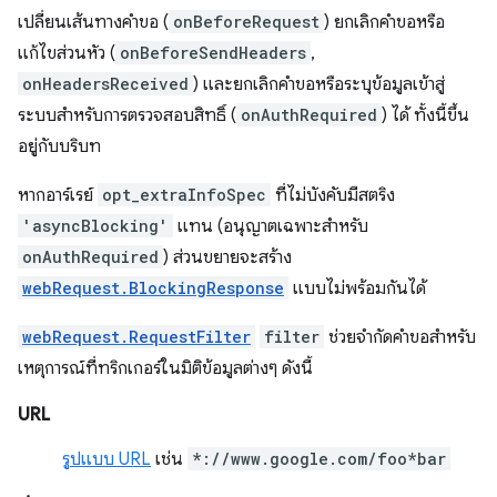
เปลี่ยนเส้นทางคำขอ (
onBeforeRequest
) ยกเลิกคำขอหรือ
แก้ไขส่วนหัว (
onBeforeSendHeaders
,
onHeadersReceived
) และยกเลิกคำขอหรือระบุข้อมูลเข้าสู่
ระบบสำหรับการตรวจสอบสิทธิ์ (
onAuthRequired
) ได้ ทั้งนี้ขึ้น
อยู่กับบริบท
หากอาร์เรย์
opt_extraInfoSpec
ที่ไม่บังคับมีสตริง
'asyncBlocking'
แทน (อนุญาตเฉพาะสำหรับ
onAuthRequired
) ส่วนขยายจะสร้าง
webRequest.BlockingResponse
แบบไม่พร้อมกันได้
webRequest.RequestFilter
filter
ช่วยจำกัดคำขอสำหรับ
เหตุการณ์ที่ทริกเกอร์ในมิติข้อมูลต่างๆ ดังนี้
URL
รูปแบบ URL
เช่น
*://www.google.com/foo*bar