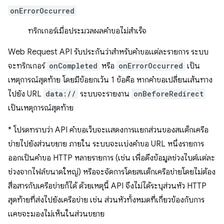
onErrorOccurred
ทริกเกอร์เมื่อประมวลผลคำขอไม่สำเร็จ
Web Request API รับประกันว่าสำหรับคำขอแต่ละรายการ ระบบ
จะทริกเกอร์
onCompleted
หรือ
onErrorOccurred
เป็น
เหตุการณ์สุดท้าย โดยมีข้อยกเว้น 1 ข้อคือ หากคำขอเปลี่ยนเส้นทาง
ไปยัง URL
data://
ระบบจะรายงาน
onBeforeRedirect
เป็นเหตุการณ์สุดท้าย
*
โปรดทราบว่า API คำขอเว็บจะแสดงการแยกส่วนของสแต็กเครือ
ข่ายไปยังส่วนขยาย ภายใน ระบบจะแบ่งคำขอ URL หนึ่งรายการ
ออกเป็นคำขอ HTTP หลายรายการ (เช่น เพื่อดึงข้อมูลช่วงไบต์แต่ละ
ช่วงจากไฟล์ขนาดใหญ่) หรือจะจัดการโดยสแต็กเครือข่ายโดยไม่ต้อง
สื่อสารกับเครือข่ายก็ได้ ด้วยเหตุนี้ API จึงไม่ได้ระบุส่วนหัว HTTP
สุดท้ายที่ส่งไปยังเครือข่าย เช่น ส่วนหัวทั้งหมดที่เกี่ยวข้องกับการ
แคชจะมองไม่เห็นในส่วนขยาย