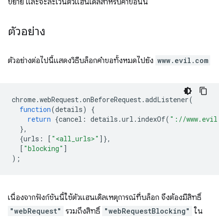
ขยาย และจะละเว้นตัวแฮนเดิลสำหรับคำขอนั้น
ตัวอย่าง
ตัวอย่างต่อไปนี้แสดงวิธีบล็อกคำขอทั้งหมดไปยัง
www.evil.com
chrome
.
webRequest
.
onBeforeRequest
.
addListener
(
function
(
details
)
{
return
{
cancel
:
details
.
url
.
indexOf
(
"://www.evil
},
{
urls
:
[
"<all_urls>"
]},
[
"blocking"
]
);
เนื่องจากฟังก์ชันนี้ใช้ตัวแฮนเดิลเหตุการณ์ที่บล็อก จึงต้องมีสิทธิ์
"webRequest"
รวมถึงสิทธิ์
"webRequestBlocking"
ใน