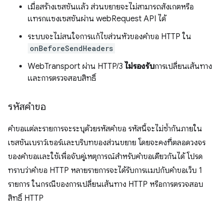
เมื่อสร้างเซสชันแล้ว ส่วนขยายจะไม่สามารถสังเกตหรือ
แทรกแซงเซสชันผ่าน webRequest API ได้
ระบบจะไม่สนใจการแก้ไขส่วนหัวของคำขอ HTTP ใน
onBeforeSendHeaders
WebTransport ผ่าน HTTP/3
ไม่รองรับ
การเปลี่ยนเส้นทาง
และการตรวจสอบสิทธิ์
รหัสคำขอ
คำขอแต่ละรายการจะระบุด้วยรหัสคำขอ รหัสนี้จะไม่ซ้ำกันภายใน
เซสชันเบราว์เซอร์และบริบทของส่วนขยาย โดยจะคงที่ตลอดวงจร
ของคำขอและใช้เพื่อจับคู่เหตุการณ์สำหรับคำขอเดียวกันได้ โปรด
ทราบว่าคำขอ HTTP หลายรายการจะได้รับการแมปกับคำขอเว็บ 1
รายการ ในกรณีของการเปลี่ยนเส้นทาง HTTP หรือการตรวจสอบ
สิทธิ์ HTTP