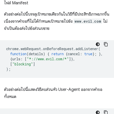
ไฟล์ Manifest
ตัวอย่างต่อไปนี้บรรลุเป้าหมายเดียวกันในวิธีที่มีประสิทธิภาพมากขึ้น
เนื่องจากคำขอที่ไม่ได้กำหนดเป้าหมายไปยัง
www.evil.com
ไม่
จำเป็นต้องส่งไปยังส่วนขยาย
chrome
.
webRequest
.
onBeforeRequest
.
addListener
(
function
(
details
)
{
return
{
cancel
:
true
};
},
{
urls
:
[
"*://www.evil.com/*"
]},
[
"blocking"
]
);
ตัวอย่างต่อไปนี้แสดงวิธีลบส่วนหัว User-Agent ออกจากคำขอ
ทั้งหมด