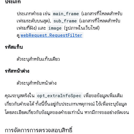
ประเภท
ประเภทคำขอ เช่น
main_frame
(เอกสารที่โหลดสำหรับ
เฟรมระดับบนสุด),
sub_frame
(เอกสารที่โหลดสำหรับ
เฟรมที่ฝัง) และ
image
(รูปภาพในเว็บไซต์)
ดู
webRequest.RequestFilter
รหัสแท็บ
ตัวระบุสำหรับแท็บเดียว
รหัสหน้าต่าง
ตัวระบุสำหรับหน้าต่าง
คุณระบุสตริงใน
opt_extraInfoSpec
เพื่อขอข้อมูลเพิ่มเติม
เกี่ยวกับคำขอได้ ทั้งนี้ขึ้นอยู่กับประเภทเหตุการณ์ ใช้เพื่อระบุข้อมูล
โดยละเอียดเกี่ยวกับข้อมูลของคำขอเท่านั้น หากมีการขออย่างชัดเจน
การจัดการการตรวจสอบสิทธิ์