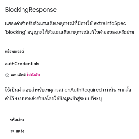
Blocking
Response
แสดงค่าสําหรับตัวแฮนเดิลเหตุการณ์ที่มีการใช้ extraInfoSpec
'blocking' อนุญาตให้ตัวแฮนเดิลเหตุการณ์แก้ไขคำขอของเครือข่าย
พร็อพเพอร์ตี้
authCredentials
ออบเจ็กต์
ไม่บังคับ
ใช้เป็นคำตอบสำหรับเหตุการณ์ onAuthRequired เท่านั้น หากตั้ง
ค่าไว้ ระบบจะส่งคำขอโดยใช้ข้อมูลเข้าสู่ระบบที่ระบุ
รหัสผ่าน
สตริง