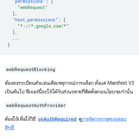
"permissions"
:
[
"webRequest"
],
"host_permissions"
:
[
"*://*.google.com/*"
],
...
}
webRequestBlocking
ต้องลงทะเบียนตัวแฮนเดิลเหตุการณ์การบล็อก ตั้งแต่ Manifest V3
เป็นต้นไป ฟีเจอร์นี้จะใช้ได้กับส่วนขยายที่ติดตั้งตามนโยบายเท่านั้น
webRequestAuthProvider
ต้องใช้เพื่อใช้วิธี
onAuthRequired
ดู
การจัดการการตรวจสอบ
สิทธิ์