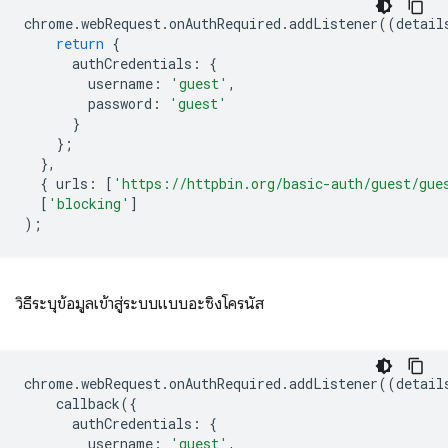
chrome
.
webRequest
.
onAuthRequired
.
addListener
((
detail
return
{
authCredentials
:
{
username
:
'guest'
,
password
:
'guest'
}
};
},
{
urls
:
[
'https://httpbin.org/basic-auth/guest/gue
[
'blocking'
]
);
วิธีระบุข้อมูลเข้าสู่ระบบแบบอะซิงโครนัส
chrome
.
webRequest
.
onAuthRequired
.
addListener
((
detail
callback
({
authCredentials
:
{
username
:
'guest'
,