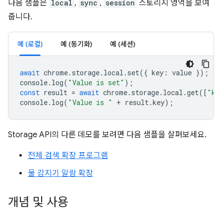
다음 샘플은
local
,
sync
,
session
스토리지 영역을 보여
줍니다.
예 (로컬)
예 (동기화)
예 (세션)
await
chrome
.
storage
.
local
.
set
({
key
:
value
});
console
.
log
(
"Value is set"
);
const
result
=
await
chrome
.
storage
.
local
.
get
([
"ke
console
.
log
(
"Value is "
+
result
.
key
);
Storage API의 다른 데모를 보려면 다음 샘플을 살펴보세요.
전체 검색 확장 프로그램
물 감지기 알람 확장
개념 및 사용