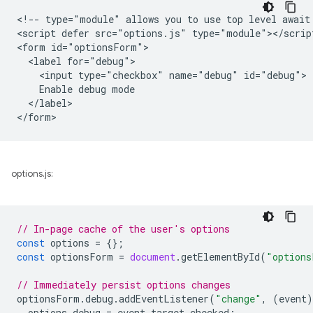
<!-- type="module" allows you to use top level await 
<script defer src="options.js" type="module"></script
<form id="optionsForm">

  <label for="debug">

    <input type="checkbox" name="debug" id="debug">

    Enable debug mode

  </label>

options.js:
// In-page cache of the user's options
const
options
=
{};
const
optionsForm
=
document
.
getElementById
(
"options
// Immediately persist options changes
optionsForm
.
debug
.
addEventListener
(
"change"
,
(
event
)
options
.
debug
=
event
.
target
.
checked
;