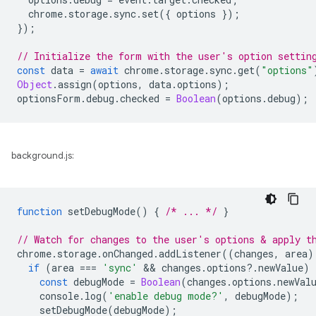
chrome
.
storage
.
sync
.
set
({
options
});
});
// Initialize the form with the user's option settin
const
data
=
await
chrome
.
storage
.
sync
.
get
(
"options"
Object
.
assign
(
options
,
data
.
options
);
optionsForm
.
debug
.
checked
=
Boolean
(
options
.
debug
);
background.js:
function
setDebugMode
()
{
/* ... */
}
// Watch for changes to the user's options & apply t
chrome
.
storage
.
onChanged
.
addListener
((
changes
,
area
)
if
(
area
===
'sync'
 && 
changes
.
options
?
.
newValue
)
const
debugMode
=
Boolean
(
changes
.
options
.
newVal
console
.
log
(
'enable debug mode?'
,
debugMode
);
setDebugMode
(
debugMode
);