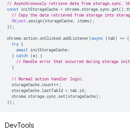
// Asynchronously retrieve data from storage.sync, t
const
initStorageCache
=
chrome
.
storage
.
sync
.
get
().
t
// Copy the data retrieved from storage into stora
Object
.
assign
(
storageCache
,
items
);
});
chrome
.
action
.
onClicked
.
addListener
(
async
(
tab
)
=
>
{
try
{
await
initStorageCache
;
}
catch
(
e
)
{
// Handle error that occurred during storage init
}
// Normal action handler logic.
storageCache
.
count
++
;
storageCache
.
lastTabId
=
tab
.
id
;
chrome
.
storage
.
sync
.
set
(
storageCache
);
});
Dev
Tools