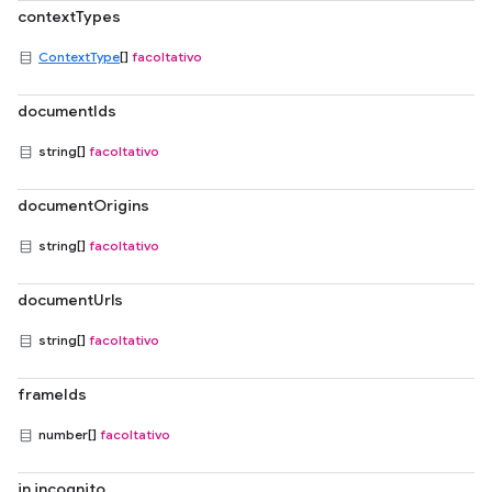
contextTypes
ContextType
[]
facoltativo
documentIds
string[]
facoltativo
documentOrigins
string[]
facoltativo
documentUrls
string[]
facoltativo
frameIds
number[]
facoltativo
in incognito