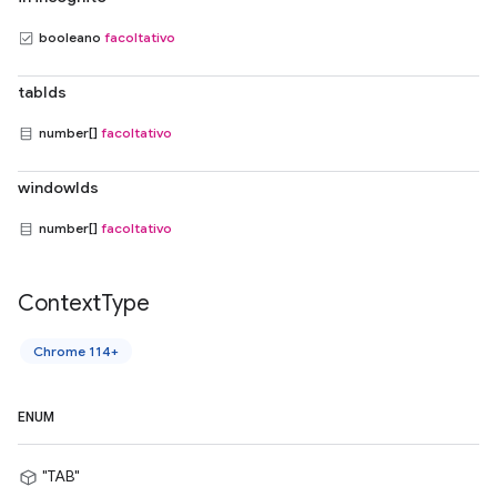
booleano
facoltativo
tabIds
number[]
facoltativo
windowIds
number[]
facoltativo
Context
Type
Chrome 114+
ENUM
"TAB"