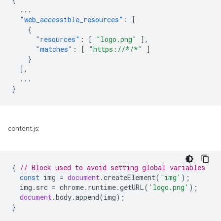
...
"web_accessible_resources"
:
[
{
"resources"
:
[
"logo.png"
],
"matches"
:
[
"https://*/*"
]
}
],
...
}
content.js:
{
// Block used to avoid setting global variables
const
img
=
document
.
createElement
(
'img'
);
img
.
src
=
chrome
.
runtime
.
getURL
(
'logo.png'
);
document
.
body
.
append
(
img
);
}