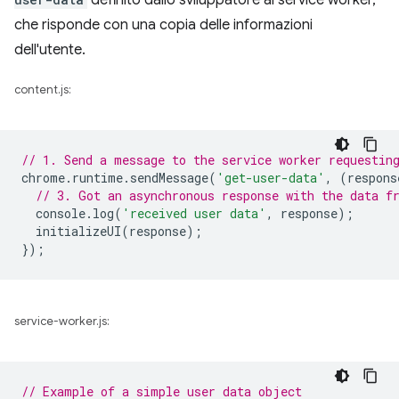
definito dallo sviluppatore al service worker,
che risponde con una copia delle informazioni
dell'utente.
content.js:
// 1. Send a message to the service worker requestin
chrome
.
runtime
.
sendMessage
(
'get-user-data'
,
(
respons
// 3. Got an asynchronous response with the data f
console
.
log
(
'received user data'
,
response
);
initializeUI
(
response
);
});
service-worker.js:
// Example of a simple user data object