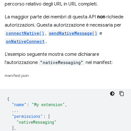
percorso relativo degli URL in URL completi.
La maggior parte dei membri di questa API
non
richiede
autorizzazioni. Questa autorizzazione è necessaria per
connectNative()
,
sendNativeMessage()
e
onNativeConnect
.
L'esempio seguente mostra come dichiarare
l'autorizzazione
"nativeMessaging"
nel manifest:
manifest.json:
{
"name"
:
"My extension"
,
...
"permissions"
:
[
"nativeMessaging"
],