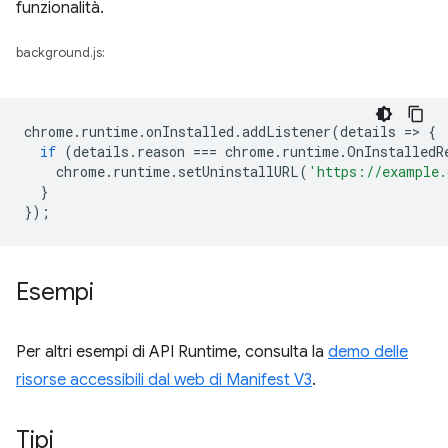
funzionalità.
background.js:
chrome
.
runtime
.
onInstalled
.
addListener
(
details
=
>
{
if
(
details
.
reason
===
chrome
.
runtime
.
OnInstalledR
chrome
.
runtime
.
setUninstallURL
(
'https://example.
}
});
Esempi
Per altri esempi di API Runtime, consulta la
demo delle
risorse accessibili dal web di Manifest V3
.
Tipi