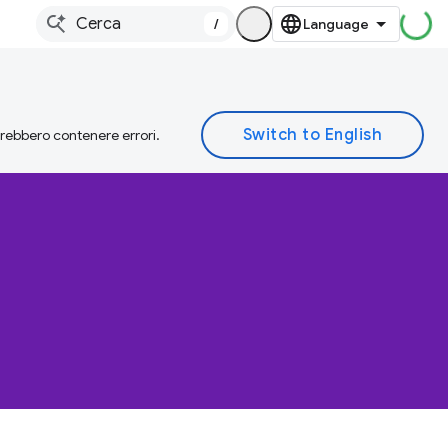
/
otrebbero contenere errori.