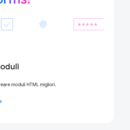
oduli
reare moduli HTML migliori.
forward