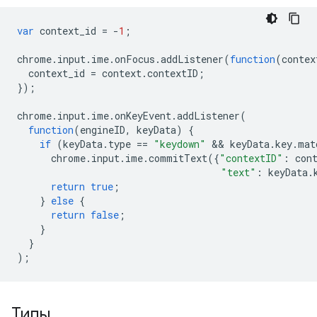
var
context_id
=
-
1
;
chrome
.
input
.
ime
.
onFocus
.
addListener
(
function
(
contex
context_id
=
context
.
contextID
;
});
chrome
.
input
.
ime
.
onKeyEvent
.
addListener
(
function
(
engineID
,
keyData
)
{
if
(
keyData
.
type
==
"keydown"
 && 
keyData
.
key
.
mat
chrome
.
input
.
ime
.
commitText
({
"contextID"
:
con
"text"
:
keyData
.
return
true
;
}
else
{
return
false
;
}
}
);
Типы