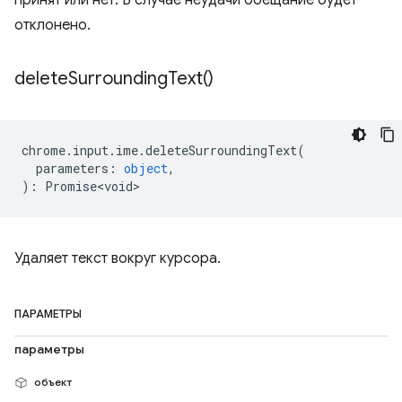
принят или нет. В случае неудачи обещание будет
отклонено.
delete
Surrounding
Text(
)
chrome
.
input
.
ime
.
deleteSurroundingText
(
parameters
:
object
,
)
:
Promise<void>
Удаляет текст вокруг курсора.
ПАРАМЕТРЫ
параметры
объект