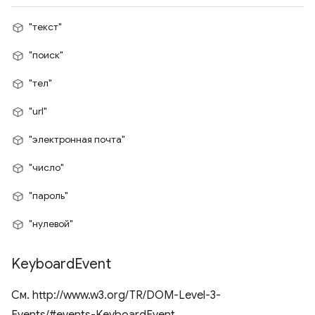
"текст"
"поиск"
"тел"
"url"
"электронная почта"
"число"
"пароль"
"нулевой"
Keyboard
Event
См. http://www.w3.org/TR/DOM-Level-3-